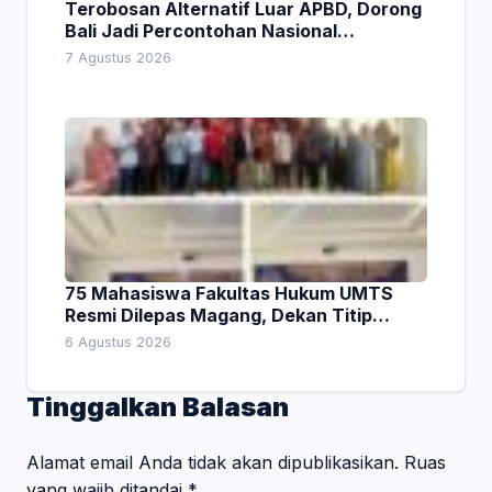
Terobosan Alternatif Luar APBD, Dorong
Bali Jadi Percontohan Nasional
Pembiayaan Daerah
7 Agustus 2026
75 Mahasiswa Fakultas Hukum UMTS
Resmi Dilepas Magang, Dekan Titip
Empat Pesan Penting
6 Agustus 2026
Tinggalkan Balasan
Alamat email Anda tidak akan dipublikasikan.
Ruas
yang wajib ditandai
*