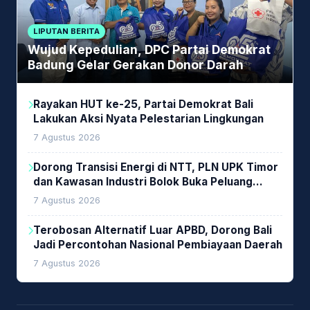
LIPUTAN BERITA
Wujud Kepedulian, DPC Partai Demokrat
Badung Gelar Gerakan Donor Darah
Rayakan HUT ke-25, Partai Demokrat Bali
Lakukan Aksi Nyata Pelestarian Lingkungan
7 Agustus 2026
Dorong Transisi Energi di NTT, PLN UPK Timor
dan Kawasan Industri Bolok Buka Peluang
Investasi Woodchip untuk Cofiring PLTU Bolok
7 Agustus 2026
Terobosan Alternatif Luar APBD, Dorong Bali
Jadi Percontohan Nasional Pembiayaan Daerah
7 Agustus 2026