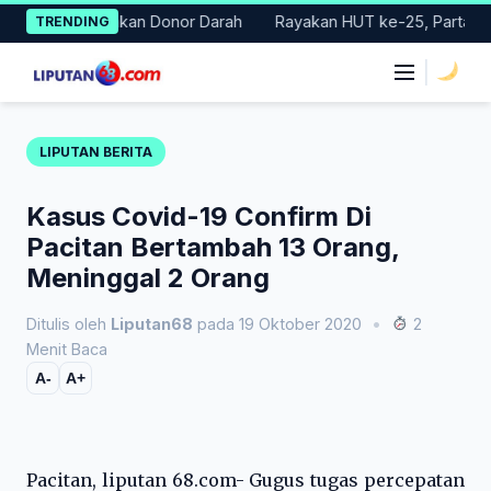
Skip
Gelar Gerakan Donor Darah
Rayakan HUT ke-25, Partai Demokra
TRENDING
to
content
|
LIPUTAN BERITA
Kasus Covid-19 Confirm Di
Pacitan Bertambah 13 Orang,
Meninggal 2 Orang
Ditulis oleh
Liputan68
pada 19 Oktober 2020
•
2
Menit Baca
A-
A+
Pacitan, liputan 68.com- Gugus tugas percepatan