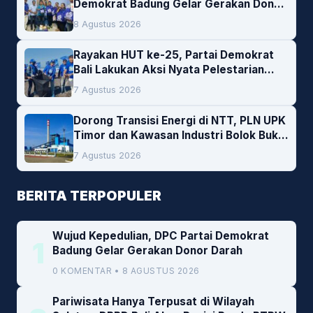
Demokrat Badung Gelar Gerakan Donor
Darah
8 Agustus 2026
Rayakan HUT ke-25, Partai Demokrat
Bali Lakukan Aksi Nyata Pelestarian
Lingkungan
7 Agustus 2026
Dorong Transisi Energi di NTT, PLN UPK
Timor dan Kawasan Industri Bolok Buka
Peluang Investasi Woodchip untuk
7 Agustus 2026
Cofiring PLTU Bolok
BERITA TERPOPULER
Wujud Kepedulian, DPC Partai Demokrat
1
Badung Gelar Gerakan Donor Darah
0 KOMENTAR • 8 AGUSTUS 2026
Pariwisata Hanya Terpusat di Wilayah