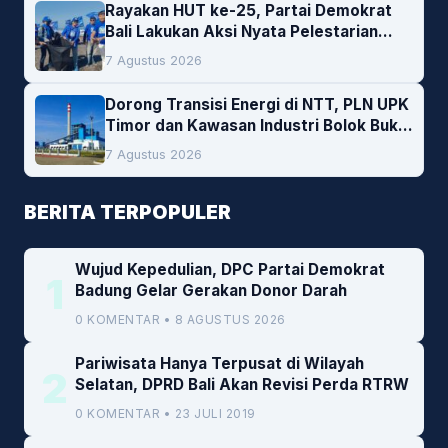
Rayakan HUT ke-25, Partai Demokrat
Bali Lakukan Aksi Nyata Pelestarian
Lingkungan
7 Agustus 2026
Dorong Transisi Energi di NTT, PLN UPK
Timor dan Kawasan Industri Bolok Buka
Peluang Investasi Woodchip untuk
7 Agustus 2026
Cofiring PLTU Bolok
BERITA TERPOPULER
Wujud Kepedulian, DPC Partai Demokrat
1
Badung Gelar Gerakan Donor Darah
0 KOMENTAR • 8 AGUSTUS 2026
Pariwisata Hanya Terpusat di Wilayah
2
Selatan, DPRD Bali Akan Revisi Perda RTRW
0 KOMENTAR • 23 JULI 2019