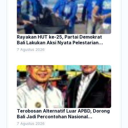
Rayakan HUT ke-25, Partai Demokrat
Bali Lakukan Aksi Nyata Pelestarian
Lingkungan
7 Agustus 2026
Terobosan Alternatif Luar APBD, Dorong
Bali Jadi Percontohan Nasional
Pembiayaan Daerah
7 Agustus 2026