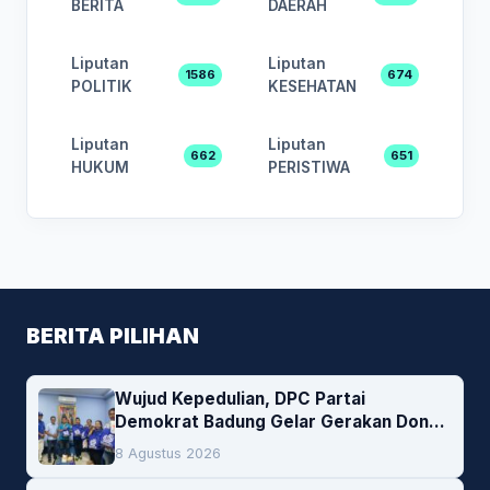
BERITA
DAERAH
Liputan
Liputan
1586
674
POLITIK
KESEHATAN
Liputan
Liputan
662
651
HUKUM
PERISTIWA
BERITA PILIHAN
Wujud Kepedulian, DPC Partai
Demokrat Badung Gelar Gerakan Donor
Darah
8 Agustus 2026