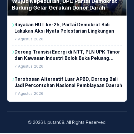
Wujud Kepedulian, DPC Partai Demokrat
Badung Gelar Gerakan Donor Darah
Rayakan HUT ke-25, Partai Demokrat Bali
Lakukan Aksi Nyata Pelestarian Lingkungan
7 Agustus 2026
Dorong Transisi Energi di NTT, PLN UPK Timor
dan Kawasan Industri Bolok Buka Peluang
Investasi Woodchip untuk Cofiring PLTU Bolok
7 Agustus 2026
Terobosan Alternatif Luar APBD, Dorong Bali
Jadi Percontohan Nasional Pembiayaan Daerah
7 Agustus 2026
© 2026 Liputan68. All Rights Reserved.