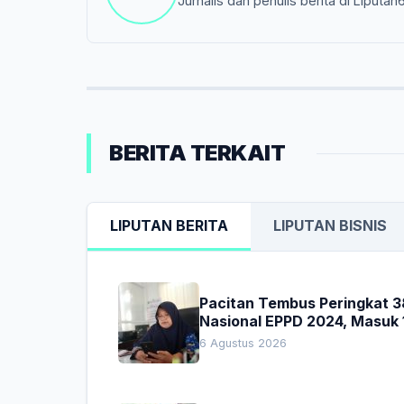
Jurnalis dan penulis berita di Liputan
BERITA TERKAIT
LIPUTAN BERITA
LIPUTAN BISNIS
Pacitan Tembus Peringkat 3
Nasional EPPD 2024, Masuk 
Besar di Jatim
6 Agustus 2026