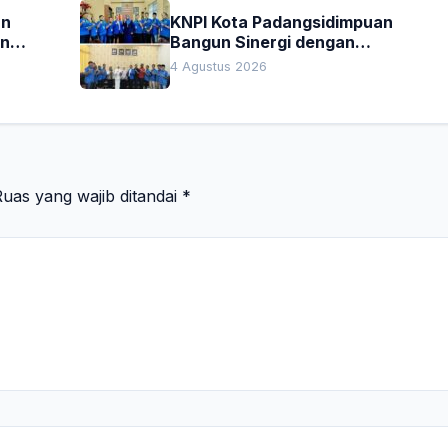
an
KNPI Kota Padangsidimpuan
an
Bangun Sinergi dengan
Pengadilan Negeri dan DPRD
4 Agustus 2026
uas yang wajib ditandai
*