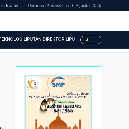
atim
Pameran Pembangunan NTT Didorong Naik Kelas, DPRD Minta
Kamis, 6 Agustus 2026
 TEKNOLOGI
LIPUTAN DIREKTORI
LIPUTAN HUKUM
LIPUTAN BIS
Dark
A+