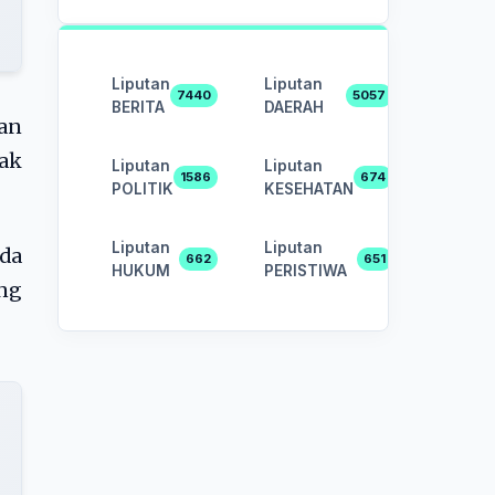
Liputan
Liputan
7440
5057
BERITA
DAERAH
kan
jak
Liputan
Liputan
1586
674
POLITIK
KESEHATAN
Liputan
Liputan
da
662
651
HUKUM
PERISTIWA
ang