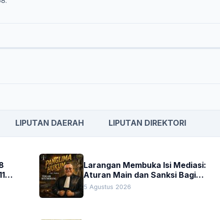
68.
LIPUTAN DAERAH
LIPUTAN DIREKTORI
8
Larangan Membuka Isi Mediasi:
11
Aturan Main dan Sanksi Bagi
Penegak Hukum
5 Agustus 2026