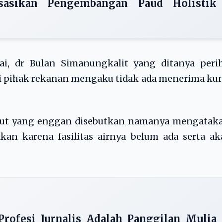
isasikan Pengembangan Paud Holistik
ai, dr Bulan Simanungkalit yang ditanya perih
i pihak rekanan mengaku tidak ada menerima ku
ebut yang enggan disebutkan namanya mengataka
an karena fasilitas airnya belum ada serta ak
Profesi Jurnalis Adalah Panggilan Mulia