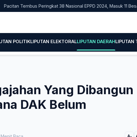
tan Tembus Peringkat 38 Nasional EPPD 2024, Masuk 11 Besar di J
PUTAN POLITIK
LIPUTAN ELEKTORAL
LIPUTAN DAERAH
LIPUTAN
ajahan Yang Dibangun
ana DAK Belum
 Menit Baca
A-