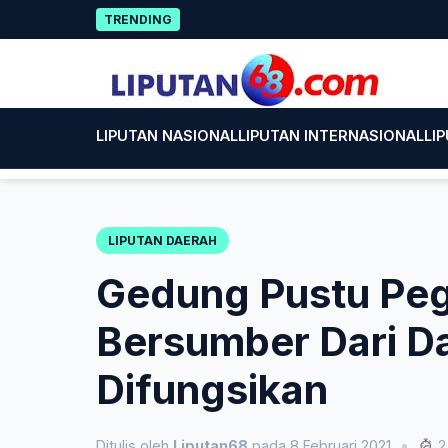
Skip
Paci
TRENDING
to
content
LIPUTAN NASIONAL
LIPUTAN INTERNASIONAL
LI
LIPUTAN DAERAH
Gedung Pustu Peg
Bersumber Dari D
Difungsikan
Ditulis oleh
Liputan68
pada 8 Februari 2021
•
2