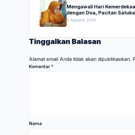
Mengawali Hari Kemerdeka
dengan Doa, Pacitan Satuk
Hati untuk Indonesia
5 Agustus 2026
Tinggalkan Balasan
Alamat email Anda tidak akan dipublikasikan.
R
Komentar
*
Nama