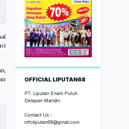
al
nci
n,
OFFICIAL LIPUTAN68
an
PT. Liputan Enam Puluh
Delapan Mandiri
Contact Us :
infoliputan68@gmail.com