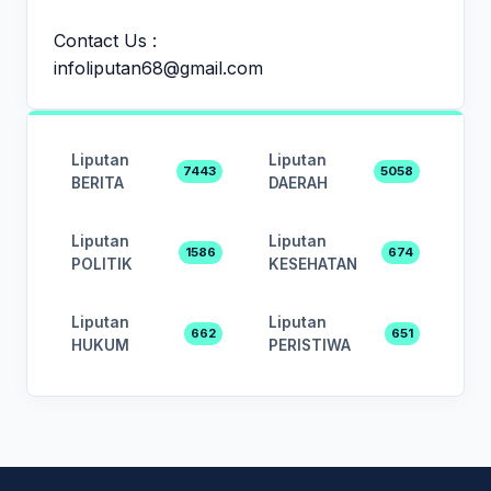
Contact Us :
infoliputan68@gmail.com
Liputan
Liputan
7443
5058
BERITA
DAERAH
Liputan
Liputan
1586
674
POLITIK
KESEHATAN
Liputan
Liputan
662
651
HUKUM
PERISTIWA