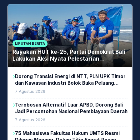
LIPUTAN BERITA
Rayakan HUT ke-25, Partai Demokrat Bali
Lakukan Aksi Nyata Pelestarian
Lingkungan
Dorong Transisi Energi di NTT, PLN UPK Timor
dan Kawasan Industri Bolok Buka Peluang
Investasi Woodchip untuk Cofiring PLTU Bolok
7 Agustus 2026
Terobosan Alternatif Luar APBD, Dorong Bali
Jadi Percontohan Nasional Pembiayaan Daerah
7 Agustus 2026
75 Mahasiswa Fakultas Hukum UMTS Resmi
Dilepas Magang, Dekan Titip Empat Pesan