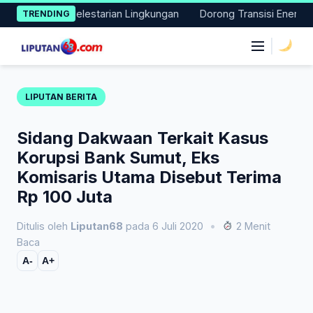
Skip
 Nyata Pelestarian Lingkungan
Dorong Transisi Energi di NTT,
TRENDING
to
content
|
LIPUTAN BERITA
Sidang Dakwaan Terkait Kasus
Korupsi Bank Sumut, Eks
Komisaris Utama Disebut Terima
Rp 100 Juta
Ditulis oleh
Liputan68
pada 6 Juli 2020
•
2 Menit
Baca
A-
A+