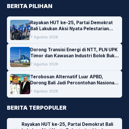
BERITA PILIHAN
Rayakan HUT ke-25, Partai Demokrat
Bali Lakukan Aksi Nyata Pelestarian
Lingkungan
7 Agustus 2026
Dorong Transisi Energi di NTT, PLN UPK
Timor dan Kawasan Industri Bolok Buka
Peluang Investasi Woodchip untuk
7 Agustus 2026
Cofiring PLTU Bolok
Terobosan Alternatif Luar APBD,
Dorong Bali Jadi Percontohan Nasional
Pembiayaan Daerah
7 Agustus 2026
BERITA TERPOPULER
Rayakan HUT ke-25, Partai Demokrat Bali