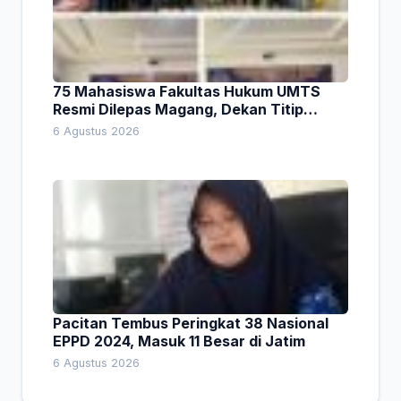
75 Mahasiswa Fakultas Hukum UMTS
Resmi Dilepas Magang, Dekan Titip
Empat Pesan Penting
6 Agustus 2026
Pacitan Tembus Peringkat 38 Nasional
EPPD 2024, Masuk 11 Besar di Jatim
6 Agustus 2026