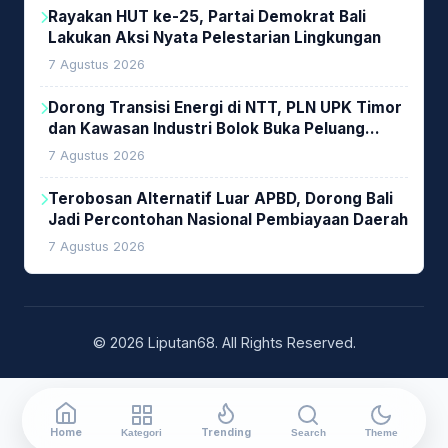
Rayakan HUT ke-25, Partai Demokrat Bali
Lakukan Aksi Nyata Pelestarian Lingkungan
7 Agustus 2026
Dorong Transisi Energi di NTT, PLN UPK Timor
dan Kawasan Industri Bolok Buka Peluang
Investasi Woodchip untuk Cofiring PLTU Bolok
7 Agustus 2026
Terobosan Alternatif Luar APBD, Dorong Bali
Jadi Percontohan Nasional Pembiayaan Daerah
7 Agustus 2026
© 2026 Liputan68. All Rights Reserved.
Home
Trending
Kategori
Search
Theme