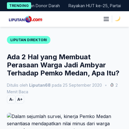
Skip
r Gerakan Donor Darah
Rayakan HUT ke-25, Partai Demokrat Ba
TRENDING
to
content
|
LIPUTAN DIREKTORI
Ada 2 Hal yang Membuat
Perasaan Warga Jadi Ambyar
Terhadap Pemko Medan, Apa Itu?
Ditulis oleh
Liputan68
pada 25 September 2020
•
2
Menit Baca
A-
A+