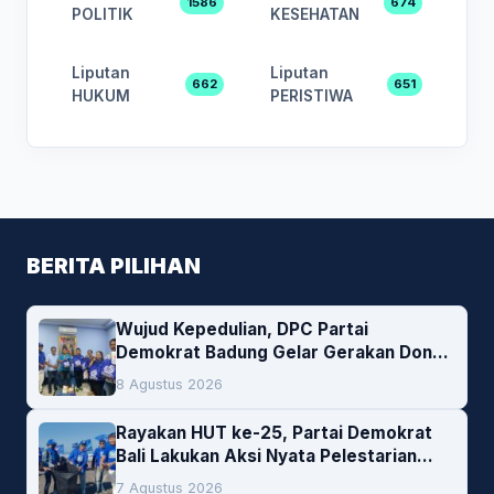
1586
674
POLITIK
KESEHATAN
Liputan
Liputan
662
651
HUKUM
PERISTIWA
BERITA PILIHAN
Wujud Kepedulian, DPC Partai
Demokrat Badung Gelar Gerakan Donor
Darah
8 Agustus 2026
Rayakan HUT ke-25, Partai Demokrat
Bali Lakukan Aksi Nyata Pelestarian
Lingkungan
7 Agustus 2026