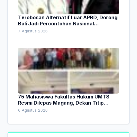
Terobosan Alternatif Luar APBD, Dorong
Bali Jadi Percontohan Nasional
Pembiayaan Daerah
7 Agustus 2026
75 Mahasiswa Fakultas Hukum UMTS
Resmi Dilepas Magang, Dekan Titip
Empat Pesan Penting
6 Agustus 2026