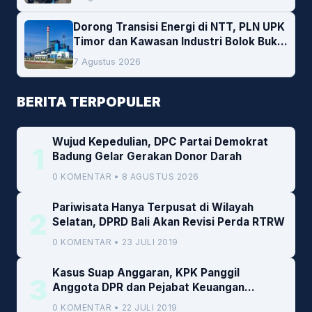
Dorong Transisi Energi di NTT, PLN UPK
Timor dan Kawasan Industri Bolok Buka
Peluang Investasi Woodchip untuk
7 Agustus 2026
Cofiring PLTU Bolok
BERITA TERPOPULER
Wujud Kepedulian, DPC Partai Demokrat
1
Badung Gelar Gerakan Donor Darah
0 KOMENTAR • 8 AGUSTUS 2026
Pariwisata Hanya Terpusat di Wilayah
2
Selatan, DPRD Bali Akan Revisi Perda RTRW
0 KOMENTAR • 23 JULI 2019
Kasus Suap Anggaran, KPK Panggil
3
Anggota DPR dan Pejabat Keuangan
Kemenkeu
0 KOMENTAR • 22 JULI 2019