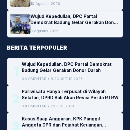
1,66 Persen. Ini Penjelasan Kabag Ayub
10 Agustus 2026
Wujud Kepedulian, DPC Partai
Demokrat Badung Gelar Gerakan Donor
Darah
8 Agustus 2026
BERITA TERPOPULER
Wujud Kepedulian, DPC Partai Demokrat
1
Badung Gelar Gerakan Donor Darah
0 KOMENTAR • 8 AGUSTUS 2026
Pariwisata Hanya Terpusat di Wilayah
2
Selatan, DPRD Bali Akan Revisi Perda RTRW
0 KOMENTAR • 23 JULI 2019
Kasus Suap Anggaran, KPK Panggil
3
Anggota DPR dan Pejabat Keuangan