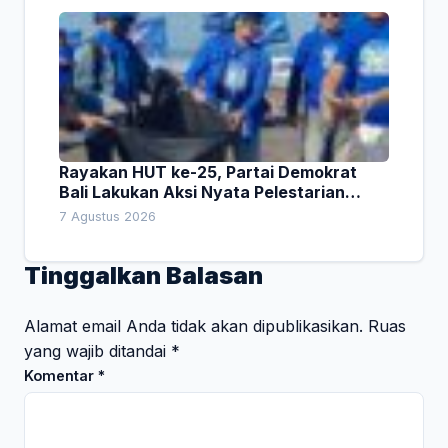
Rayakan HUT ke-25, Partai Demokrat
Bali Lakukan Aksi Nyata Pelestarian
Lingkungan
7 Agustus 2026
Tinggalkan Balasan
Alamat email Anda tidak akan dipublikasikan.
Ruas
yang wajib ditandai
*
Komentar
*