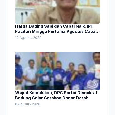
Harga Daging Sapi dan Cabai Naik, IPH
Pacitan Minggu Pertama Agustus Capai
1,66 Persen. Ini Penjelasan Kabag Ayub
10 Agustus 2026
Wujud Kepedulian, DPC Partai Demokrat
Badung Gelar Gerakan Donor Darah
8 Agustus 2026