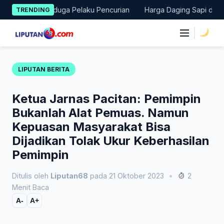
Skip
ankan Terduga Pelaku Pencurian
Harga Daging Sapi dan Cabai N
TRENDING
to
content
|
LIPUTAN BERITA
Ketua Jarnas Pacitan: Pemimpin
Bukanlah Alat Pemuas. Namun
Kepuasan Masyarakat Bisa
Dijadikan Tolak Ukur Keberhasilan
Pemimpin
Ditulis oleh
Liputan68
pada 21 Oktober 2023
•
2
Menit Baca
A-
A+