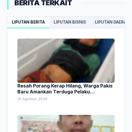
BERITA TERKAIT
LIPUTAN BERITA
LIPUTAN BISNIS
LIPUTAN DAERAH
Resah Porang Kerap Hilang, Warga Pakis
Baru Amankan Terduga Pelaku
Pencurian
10 Agustus 2026