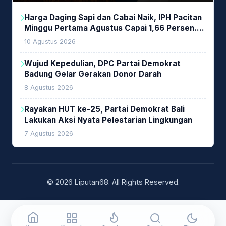
Harga Daging Sapi dan Cabai Naik, IPH Pacitan
Minggu Pertama Agustus Capai 1,66 Persen.
Ini Penjelasan Kabag Ayub
10 Agustus 2026
Wujud Kepedulian, DPC Partai Demokrat
Badung Gelar Gerakan Donor Darah
8 Agustus 2026
Rayakan HUT ke-25, Partai Demokrat Bali
Lakukan Aksi Nyata Pelestarian Lingkungan
7 Agustus 2026
© 2026 Liputan68. All Rights Reserved.