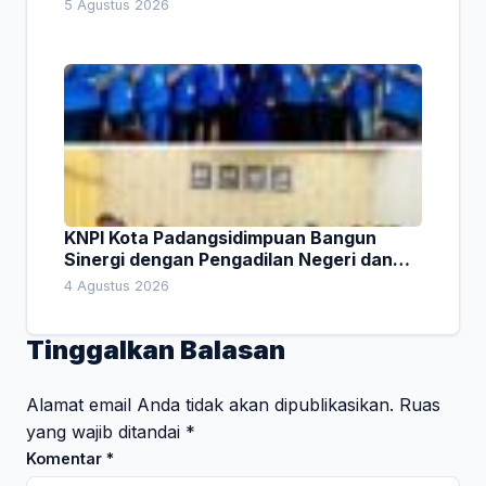
Indonesia
5 Agustus 2026
KNPI Kota Padangsidimpuan Bangun
Sinergi dengan Pengadilan Negeri dan
DPRD
4 Agustus 2026
Tinggalkan Balasan
Alamat email Anda tidak akan dipublikasikan.
Ruas
yang wajib ditandai
*
Komentar
*