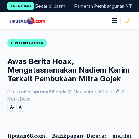
Skip
 Masuk 11 Besar di Jatim
Pameran Pembangunan NTT Didorong Na
TRENDING
to
content
|
LIPUTAN BERITA
Awas Berita Hoax,
Mengatasnamakan Nadiem Karim
Terkait Pembukaan Mitra Gojek
Ditulis oleh
Liputan68
pada 23 November 2019
•
2
Menit Baca
A-
A+
liputan68.com, Balikpapan–
Beredar melalui