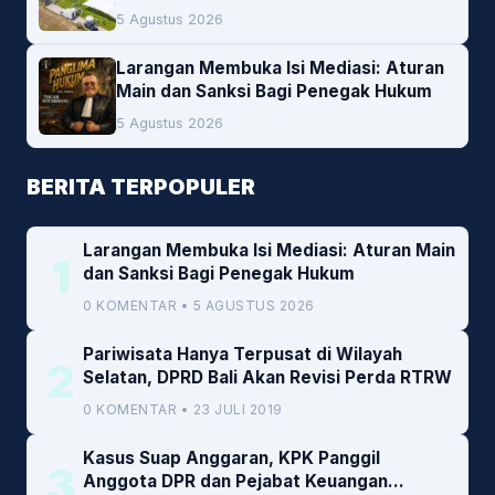
Lokal Jadi Prioritas
5 Agustus 2026
Larangan Membuka Isi Mediasi: Aturan
Main dan Sanksi Bagi Penegak Hukum
5 Agustus 2026
BERITA TERPOPULER
Larangan Membuka Isi Mediasi: Aturan Main
1
dan Sanksi Bagi Penegak Hukum
0 KOMENTAR • 5 AGUSTUS 2026
Pariwisata Hanya Terpusat di Wilayah
2
Selatan, DPRD Bali Akan Revisi Perda RTRW
0 KOMENTAR • 23 JULI 2019
Kasus Suap Anggaran, KPK Panggil
3
Anggota DPR dan Pejabat Keuangan