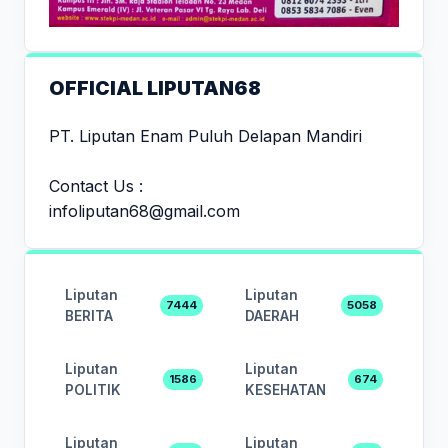
OFFICIAL LIPUTAN68
PT. Liputan Enam Puluh Delapan Mandiri
Contact Us :
infoliputan68@gmail.com
Liputan
Liputan
7444
5058
BERITA
DAERAH
Liputan
Liputan
1586
674
POLITIK
KESEHATAN
Liputan
Liputan