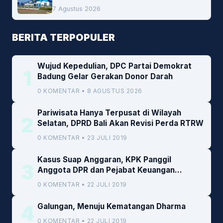
Peluang Investasi Woodchip untuk
7 Agustus 2026
Cofiring PLTU Bolok
BERITA TERPOPULER
Wujud Kepedulian, DPC Partai Demokrat
1
Badung Gelar Gerakan Donor Darah
0 KOMENTAR • 8 AGUSTUS 2026
Pariwisata Hanya Terpusat di Wilayah
2
Selatan, DPRD Bali Akan Revisi Perda RTRW
0 KOMENTAR • 23 JULI 2019
Kasus Suap Anggaran, KPK Panggil
3
Anggota DPR dan Pejabat Keuangan
Kemenkeu
0 KOMENTAR • 22 JULI 2019
4
Galungan, Menuju Kematangan Dharma
0 KOMENTAR • 22 JULI 2019