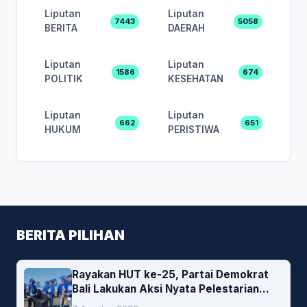
Liputan
Liputan
7443
5058
BERITA
DAERAH
Liputan
Liputan
1586
674
POLITIK
KESEHATAN
Liputan
Liputan
662
651
HUKUM
PERISTIWA
BERITA PILIHAN
Rayakan HUT ke-25, Partai Demokrat
Bali Lakukan Aksi Nyata Pelestarian
Lingkungan