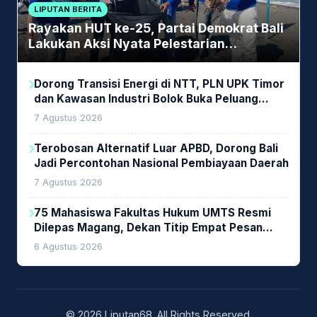
LIPUTAN BERITA
Rayakan HUT ke-25, Partai Demokrat Bali
Lakukan Aksi Nyata Pelestarian
Lingkungan
Dorong Transisi Energi di NTT, PLN UPK Timor
dan Kawasan Industri Bolok Buka Peluang
Investasi Woodchip untuk Cofiring PLTU Bolok
7 Agustus 2026
Terobosan Alternatif Luar APBD, Dorong Bali
Jadi Percontohan Nasional Pembiayaan Daerah
7 Agustus 2026
75 Mahasiswa Fakultas Hukum UMTS Resmi
Dilepas Magang, Dekan Titip Empat Pesan
Penting
6 Agustus 2026
© 2026 Liputan68. All Rights Reserved.