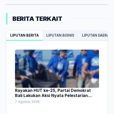
BERITA TERKAIT
LIPUTAN BERITA
LIPUTAN BISNIS
LIPUTAN DAERAH
Rayakan HUT ke-25, Partai Demokrat
Bali Lakukan Aksi Nyata Pelestarian
Lingkungan
7 Agustus 2026