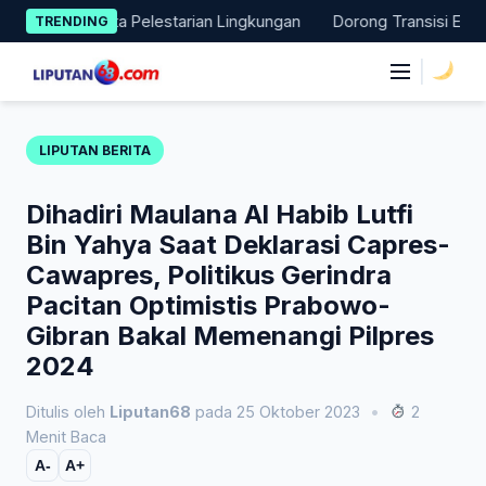
Skip
ksi Nyata Pelestarian Lingkungan
Dorong Transisi Energi di N
TRENDING
to
content
|
LIPUTAN BERITA
Dihadiri Maulana Al Habib Lutfi
Bin Yahya Saat Deklarasi Capres-
Cawapres, Politikus Gerindra
Pacitan Optimistis Prabowo-
Gibran Bakal Memenangi Pilpres
2024
Ditulis oleh
Liputan68
pada 25 Oktober 2023
•
2
Menit Baca
A-
A+