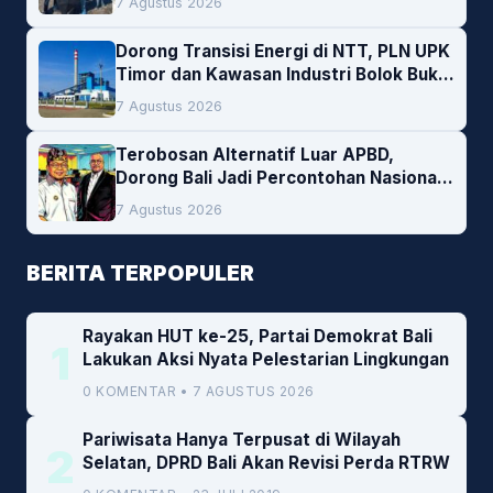
7 Agustus 2026
Dorong Transisi Energi di NTT, PLN UPK
Timor dan Kawasan Industri Bolok Buka
Peluang Investasi Woodchip untuk
7 Agustus 2026
Cofiring PLTU Bolok
Terobosan Alternatif Luar APBD,
Dorong Bali Jadi Percontohan Nasional
Pembiayaan Daerah
7 Agustus 2026
BERITA TERPOPULER
Rayakan HUT ke-25, Partai Demokrat Bali
1
Lakukan Aksi Nyata Pelestarian Lingkungan
0 KOMENTAR • 7 AGUSTUS 2026
Pariwisata Hanya Terpusat di Wilayah
2
Selatan, DPRD Bali Akan Revisi Perda RTRW