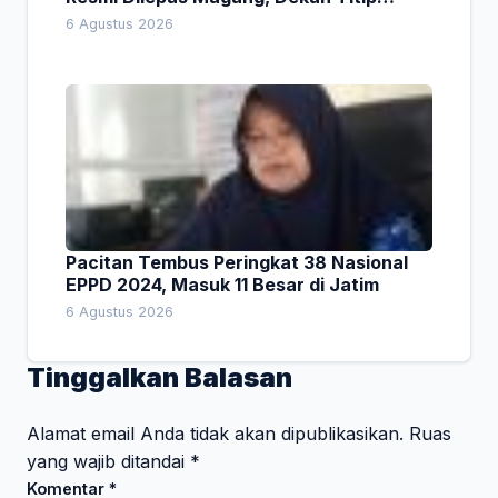
Empat Pesan Penting
6 Agustus 2026
Pacitan Tembus Peringkat 38 Nasional
EPPD 2024, Masuk 11 Besar di Jatim
6 Agustus 2026
Tinggalkan Balasan
Alamat email Anda tidak akan dipublikasikan.
Ruas
yang wajib ditandai
*
Komentar
*