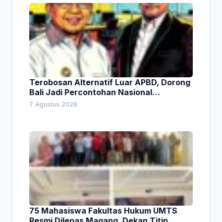
Terobosan Alternatif Luar APBD, Dorong
Bali Jadi Percontohan Nasional
Pembiayaan Daerah
7 Agustus 2026
75 Mahasiswa Fakultas Hukum UMTS
Resmi Dilepas Magang, Dekan Titip