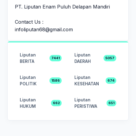
PT. Liputan Enam Puluh Delapan Mandiri
Contact Us :
infoliputan68@gmail.com
Liputan
Liputan
7441
5057
BERITA
DAERAH
Liputan
Liputan
1586
674
POLITIK
KESEHATAN
Liputan
Liputan
662
651
HUKUM
PERISTIWA