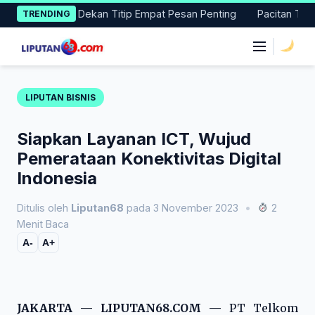
Skip
 Magang, Dekan Titip Empat Pesan Penting
Pacitan Tembus P
TRENDING
to
content
|
LIPUTAN BISNIS
Siapkan Layanan ICT, Wujud
Pemerataan Konektivitas Digital
Indonesia
Ditulis oleh
Liputan68
pada 3 November 2023
•
2
Menit Baca
A-
A+
JAKARTA — LIPUTAN68.COM —
PT Telkom