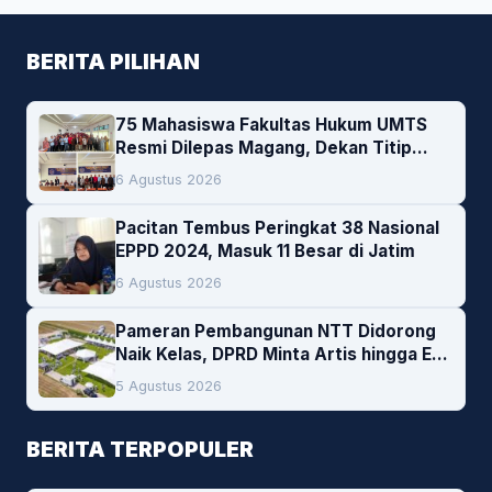
BERITA PILIHAN
75 Mahasiswa Fakultas Hukum UMTS
Resmi Dilepas Magang, Dekan Titip
Empat Pesan Penting
6 Agustus 2026
Pacitan Tembus Peringkat 38 Nasional
EPPD 2024, Masuk 11 Besar di Jatim
6 Agustus 2026
Pameran Pembangunan NTT Didorong
Naik Kelas, DPRD Minta Artis hingga EO
Lokal Jadi Prioritas
5 Agustus 2026
BERITA TERPOPULER