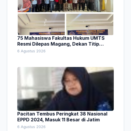
75 Mahasiswa Fakultas Hukum UMTS
Resmi Dilepas Magang, Dekan Titip
Empat Pesan Penting
6 Agustus 2026
Pacitan Tembus Peringkat 38 Nasional
EPPD 2024, Masuk 11 Besar di Jatim
6 Agustus 2026