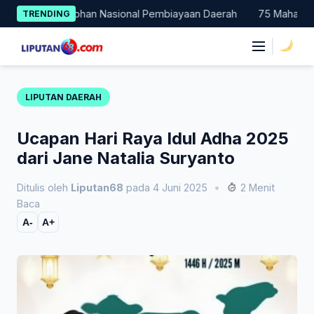
Skip
Jadi Percontohan Nasional Pembiayaan Daerah
75 Mahasiswa Fa
TRENDING
to
content
|
LIPUTAN DAERAH
Ucapan Hari Raya Idul Adha 2025
dari Jane Natalia Suryanto
Ditulis oleh
Liputan68
pada 4 Juni 2025
•
2 Menit
Baca
A-
A+