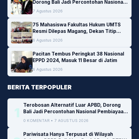
Dorong Bali Jadi Percontohan Nasional
Pembiayaan Daerah
7 Agustus 2026
75 Mahasiswa Fakultas Hukum UMTS
Resmi Dilepas Magang, Dekan Titip
Empat Pesan Penting
6 Agustus 2026
Pacitan Tembus Peringkat 38 Nasional
EPPD 2024, Masuk 11 Besar di Jatim
6 Agustus 2026
BERITA TERPOPULER
Terobosan Alternatif Luar APBD, Dorong
1
Bali Jadi Percontohan Nasional Pembiayaan
Daerah
0 KOMENTAR • 7 AGUSTUS 2026
Pariwisata Hanya Terpusat di Wilayah