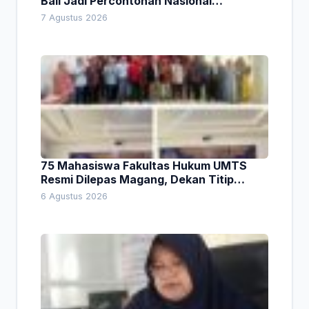
Bali Jadi Percontohan Nasional
Pembiayaan Daerah
7 Agustus 2026
75 Mahasiswa Fakultas Hukum UMTS
Resmi Dilepas Magang, Dekan Titip
Empat Pesan Penting
6 Agustus 2026