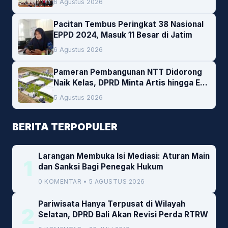
6 Agustus 2026
Pacitan Tembus Peringkat 38 Nasional
EPPD 2024, Masuk 11 Besar di Jatim
6 Agustus 2026
Pameran Pembangunan NTT Didorong
Naik Kelas, DPRD Minta Artis hingga EO
Lokal Jadi Prioritas
5 Agustus 2026
BERITA TERPOPULER
Larangan Membuka Isi Mediasi: Aturan Main
1
dan Sanksi Bagi Penegak Hukum
0 KOMENTAR • 5 AGUSTUS 2026
Pariwisata Hanya Terpusat di Wilayah
2
Selatan, DPRD Bali Akan Revisi Perda RTRW