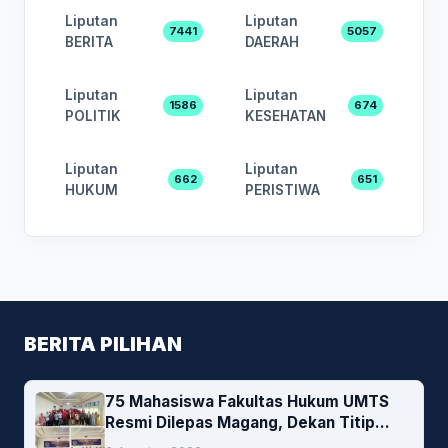
Liputan
Liputan
7441
5057
BERITA
DAERAH
Liputan
Liputan
1586
674
POLITIK
KESEHATAN
Liputan
Liputan
662
651
HUKUM
PERISTIWA
BERITA PILIHAN
75 Mahasiswa Fakultas Hukum UMTS
Resmi Dilepas Magang, Dekan Titip
Empat Pesan Penting