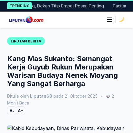
Skip
as Magang, Dekan Titip Empat Pesan Penting
Pacitan Tembus 
TRENDING
to
content
|
LIPUTAN BERITA
Kang Mas Sukanto: Semangat
Kerja Guyub Rukun Merupakan
Warisan Budaya Nenek Moyang
Yang Sangat Berharga
Ditulis oleh
Liputan68
pada 21 Oktober 2025
•
2
Menit Baca
A-
A+