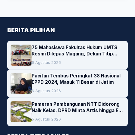
BERITA PILIHAN
75 Mahasiswa Fakultas Hukum UMTS
Resmi Dilepas Magang, Dekan Titip
Empat Pesan Penting
6 Agustus 2026
Pacitan Tembus Peringkat 38 Nasional
EPPD 2024, Masuk 11 Besar di Jatim
6 Agustus 2026
Pameran Pembangunan NTT Didorong
Naik Kelas, DPRD Minta Artis hingga EO
Lokal Jadi Prioritas
5 Agustus 2026