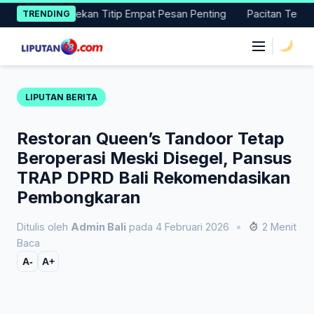
Skip
gang, Dekan Titip Empat Pesan Penting
Pacitan Tembus Perin
TRENDING
to
content
|
LIPUTAN BERITA
Restoran Queen’s Tandoor Tetap
Beroperasi Meski Disegel, Pansus
TRAP DPRD Bali Rekomendasikan
Pembongkaran
Ditulis oleh
Admin Bali
pada 4 Februari 2026
•
2 Menit
Baca
A-
A+