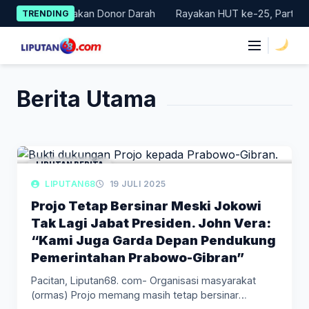
Skip
 Gelar Gerakan Donor Darah
Rayakan HUT ke-25, Partai Demokr
TRENDING
to
content
|
Berita Utama
LIPUTAN BERITA
LIPUTAN68
19 JULI 2025
Projo Tetap Bersinar Meski Jokowi
Tak Lagi Jabat Presiden. John Vera:
“Kami Juga Garda Depan Pendukung
Pemerintahan Prabowo-Gibran”
Pacitan, Liputan68. com- Organisasi masyarakat
(ormas) Projo memang masih tetap bersinar