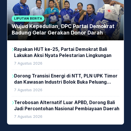
LIPUTAN BERITA
Wujud Kepedulian, DPC Partai Demokrat
Badung Gelar Gerakan Donor Darah
Rayakan HUT ke-25, Partai Demokrat Bali
Lakukan Aksi Nyata Pelestarian Lingkungan
7 Agustus 2026
Dorong Transisi Energi di NTT, PLN UPK Timor
dan Kawasan Industri Bolok Buka Peluang
Investasi Woodchip untuk Cofiring PLTU Bolok
7 Agustus 2026
Terobosan Alternatif Luar APBD, Dorong Bali
Jadi Percontohan Nasional Pembiayaan Daerah
7 Agustus 2026