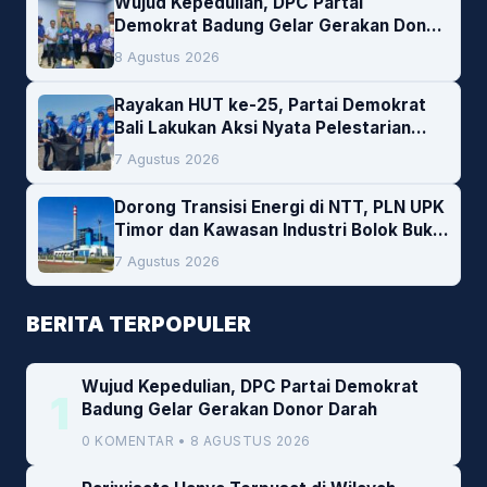
Wujud Kepedulian, DPC Partai
Demokrat Badung Gelar Gerakan Donor
Darah
8 Agustus 2026
Rayakan HUT ke-25, Partai Demokrat
Bali Lakukan Aksi Nyata Pelestarian
Lingkungan
7 Agustus 2026
Dorong Transisi Energi di NTT, PLN UPK
Timor dan Kawasan Industri Bolok Buka
Peluang Investasi Woodchip untuk
7 Agustus 2026
Cofiring PLTU Bolok
BERITA TERPOPULER
Wujud Kepedulian, DPC Partai Demokrat
1
Badung Gelar Gerakan Donor Darah
0 KOMENTAR • 8 AGUSTUS 2026