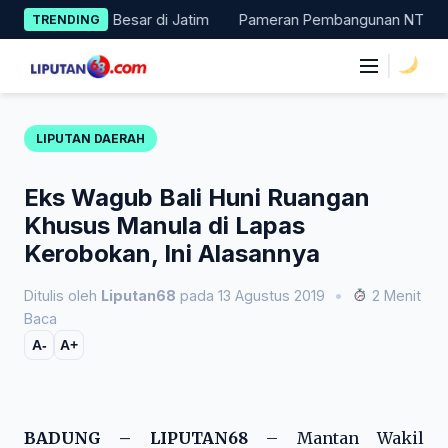
Skip
 Masuk 11 Besar di Jatim
Pameran Pembangunan NTT Didorong Na
TRENDING
to
content
|
LIPUTAN DAERAH
Eks Wagub Bali Huni Ruangan
Khusus Manula di Lapas
Kerobokan, Ini Alasannya
Ditulis oleh
Liputan68
pada 13 Agustus 2019
•
2 Menit
Baca
A-
A+
BADUNG – LIPUTAN68
– Mantan Wakil