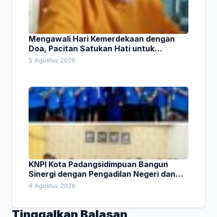
Mengawali Hari Kemerdekaan dengan
Doa, Pacitan Satukan Hati untuk
Indonesia
5 Agustus 2026
KNPI Kota Padangsidimpuan Bangun
Sinergi dengan Pengadilan Negeri dan
DPRD
4 Agustus 2026
Tinggalkan Balasan