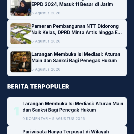
EPPD 2024, Masuk 11 Besar di Jatim
6 Agustus 2026
Pameran Pembangunan NTT Didorong
Naik Kelas, DPRD Minta Artis hingga EO
Lokal Jadi Prioritas
5 Agustus 2026
Larangan Membuka Isi Mediasi: Aturan
Main dan Sanksi Bagi Penegak Hukum
5 Agustus 2026
BERITA TERPOPULER
Larangan Membuka Isi Mediasi: Aturan Main
1
dan Sanksi Bagi Penegak Hukum
0 KOMENTAR • 5 AGUSTUS 2026
Pariwisata Hanya Terpusat di Wilayah