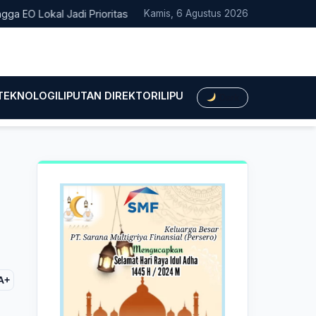
okal Jadi Prioritas
Larangan Membuka Isi Mediasi: Aturan M
Kamis, 6 Agustus 2026
 TEKNOLOGI
LIPUTAN DIREKTORI
LIPUTAN HUKUM
LIPUTAN BIS
Dark
A+