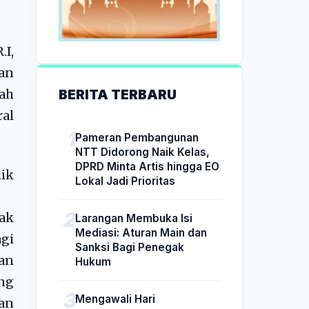
.I,
an
BERITA TERBARU
lah
ral
Pameran Pembangunan
NTT Didorong Naik Kelas,
DPRD Minta Artis hingga EO
ik
Lokal Jadi Prioritas
dak
Larangan Membuka Isi
Mediasi: Aturan Main dan
agi
Sanksi Bagi Penegak
an
Hukum
ng
Mengawali Hari
an