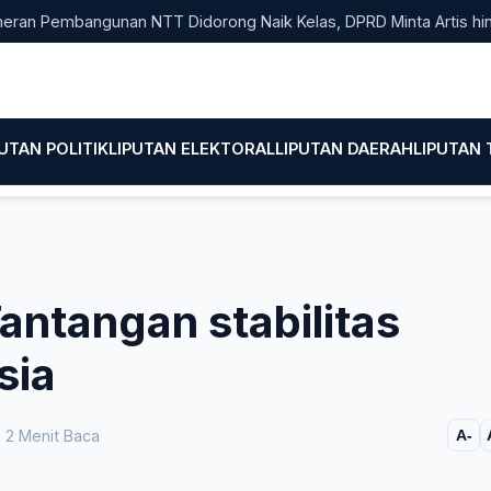
mbangunan NTT Didorong Naik Kelas, DPRD Minta Artis hingga EO L
PUTAN POLITIK
LIPUTAN ELEKTORAL
LIPUTAN DAERAH
LIPUTAN
antangan stabilitas
sia
2 Menit Baca
A-