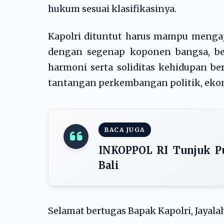
hukum sesuai klasifikasinya.
Kapolri dituntut harus mampu mengaj
dengan segenap koponen bangsa, b
harmoni serta soliditas kehidupan b
tantangan perkembangan politik, eko
BACA JUGA
INKOPPOL RI Tunjuk Pu
Bali
Selamat bertugas Bapak Kapolri, Jayalah