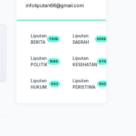
infoliputan68@gmail.com
Liputan
Liputan
7439
5056
BERITA
DAERAH
Liputan
Liputan
1586
674
POLITIK
KESEHATAN
Liputan
Liputan
662
650
HUKUM
PERISTIWA