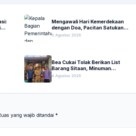
si:
Mengawali Hari Kemerdekaan
i
dengan Doa, Pacitan Satukan
Hati untuk Indonesia
5 Agustus 2026
Bea Cukai Tolak Berikan List
Barang Sitaan, Minuman
Premium Rp160 Juta Jadi
4 Agustus 2026
Sorotan Sidak Komisi I DPRD Bali
uas yang wajib ditandai
*