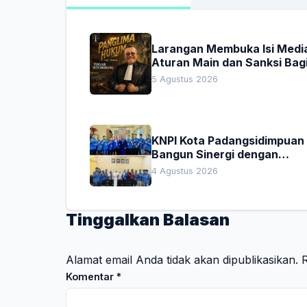
Larangan Membuka Isi Media
Aturan Main dan Sanksi Bag
Penegak Hukum
5 Agustus 2026
KNPI Kota Padangsidimpuan
Bangun Sinergi dengan
Pengadilan Negeri dan DPRD
4 Agustus 2026
Tinggalkan Balasan
Alamat email Anda tidak akan dipublikasikan.
R
Komentar
*