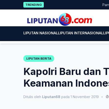
Skip
Pameran Pe
TRENDING
to
content
LIPUTAN NASIONAL
LIPUTAN INTERNASIONAL
LI
LIPUTAN BERITA
Kapolri Baru dan T
Keamanan Indone
Ditulis oleh
Liputan68
pada 1 November 2019
•