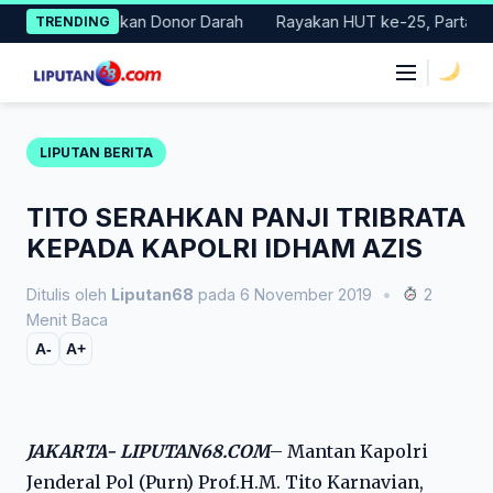
Skip
Gelar Gerakan Donor Darah
Rayakan HUT ke-25, Partai Demokra
TRENDING
to
content
|
LIPUTAN BERITA
TITO SERAHKAN PANJI TRIBRATA
KEPADA KAPOLRI IDHAM AZIS
Ditulis oleh
Liputan68
pada 6 November 2019
•
2
Menit Baca
A-
A+
JAKARTA- LIPUTAN68.COM
– Mantan Kapolri
Jenderal Pol (Purn) Prof.H.M. Tito Karnavian,