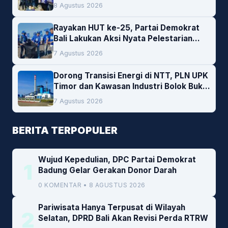
Darah
8 Agustus 2026
Rayakan HUT ke-25, Partai Demokrat
Bali Lakukan Aksi Nyata Pelestarian
Lingkungan
7 Agustus 2026
Dorong Transisi Energi di NTT, PLN UPK
Timor dan Kawasan Industri Bolok Buka
Peluang Investasi Woodchip untuk
7 Agustus 2026
Cofiring PLTU Bolok
BERITA TERPOPULER
Wujud Kepedulian, DPC Partai Demokrat
1
Badung Gelar Gerakan Donor Darah
0 KOMENTAR • 8 AGUSTUS 2026
Pariwisata Hanya Terpusat di Wilayah
2
Selatan, DPRD Bali Akan Revisi Perda RTRW