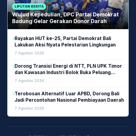
LIPUTAN BERITA
Wujud Kepedulian, DPC Partai Demokrat
Badung Gelar Gerakan Donor Darah
Rayakan HUT ke-25, Partai Demokrat Bali
Lakukan Aksi Nyata Pelestarian Lingkungan
7 Agustus 2026
Dorong Transisi Energi di NTT, PLN UPK Timor
dan Kawasan Industri Bolok Buka Peluang
Investasi Woodchip untuk Cofiring PLTU Bolok
7 Agustus 2026
Terobosan Alternatif Luar APBD, Dorong Bali
Jadi Percontohan Nasional Pembiayaan Daerah
7 Agustus 2026