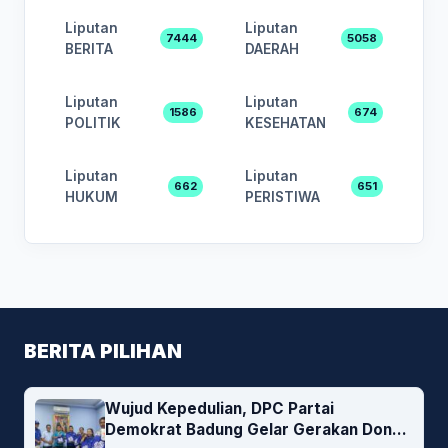
Liputan
Liputan
7444
5058
BERITA
DAERAH
Liputan
Liputan
1586
674
POLITIK
KESEHATAN
Liputan
Liputan
662
651
HUKUM
PERISTIWA
BERITA PILIHAN
Wujud Kepedulian, DPC Partai
Demokrat Badung Gelar Gerakan Donor