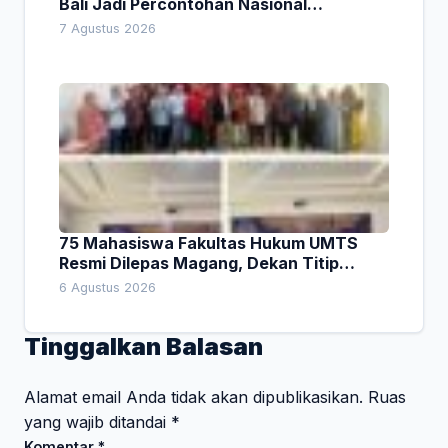
Bali Jadi Percontohan Nasional
Pembiayaan Daerah
7 Agustus 2026
75 Mahasiswa Fakultas Hukum UMTS
Resmi Dilepas Magang, Dekan Titip
Empat Pesan Penting
6 Agustus 2026
Tinggalkan Balasan
Alamat email Anda tidak akan dipublikasikan.
Ruas
yang wajib ditandai
*
Komentar
*