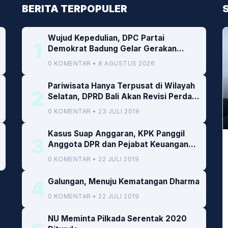
BERITA TERPOPULER
Wujud Kepedulian, DPC Partai
1
Demokrat Badung Gelar Gerakan
Donor Darah
0 KOMENTAR • 8 AGUSTUS 2026
Pariwisata Hanya Terpusat di Wilayah
2
Selatan, DPRD Bali Akan Revisi Perda
RTRW
0 KOMENTAR • 23 JULI 2019
Kasus Suap Anggaran, KPK Panggil
3
Anggota DPR dan Pejabat Keuangan
Kemenkeu
0 KOMENTAR • 22 JULI 2019
4
Galungan, Menuju Kematangan Dharma
0 KOMENTAR • 22 JULI 2019
NU Meminta Pilkada Serentak 2020