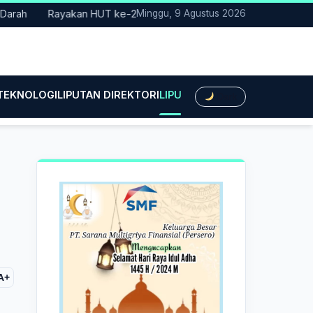
Rayakan HUT ke-25, Partai Demokrat Bali Lakukan Aksi Nyata
Minggu, 9 Agustus 2026
 TEKNOLOGI
LIPUTAN DIREKTORI
LIPUTAN HUKUM
LIPUTAN BIS
Dark
A+