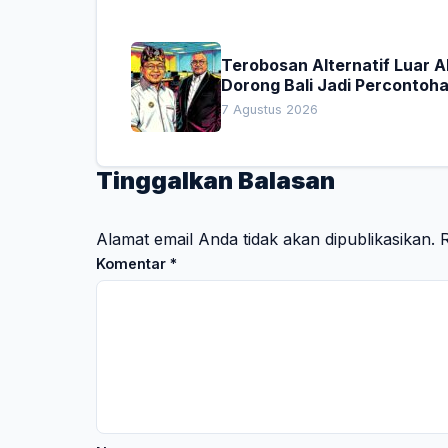
Terobosan Alternatif Luar 
Dorong Bali Jadi Percontoh
Nasional Pembiayaan Daera
7 Agustus 2026
Tinggalkan Balasan
Alamat email Anda tidak akan dipublikasikan.
R
Komentar
*