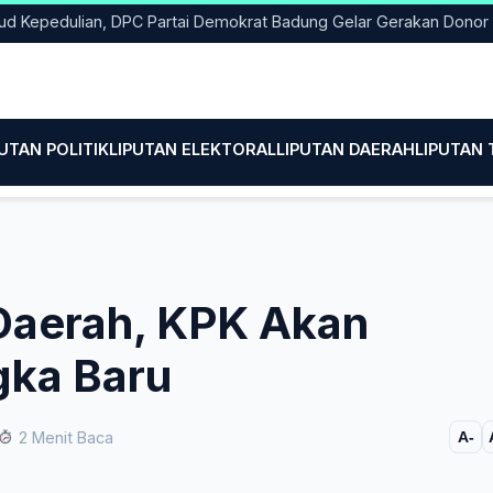
edulian, DPC Partai Demokrat Badung Gelar Gerakan Donor Darah
PUTAN POLITIK
LIPUTAN ELEKTORAL
LIPUTAN DAERAH
LIPUTAN
 Daerah, KPK Akan
ka Baru
2 Menit Baca
A-