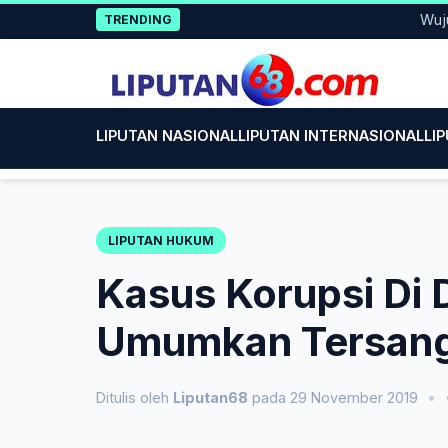
Skip
Wujud Kep
TRENDING
to
content
LIPUTAN NASIONAL
LIPUTAN INTERNASIONAL
LI
LIPUTAN HUKUM
Kasus Korupsi Di
Umumkan Tersang
Ditulis oleh
Liputan68
pada 29 November 2019
•