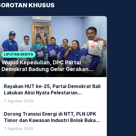
SOROTAN KHUSUS
LIPUTAN BERITA
Wujud Kepedulian, DPC Partai
Demokrat Badung Gelar Gerakan
Donor Darah
Rayakan HUT ke-25, Partai Demokrat Bali
Lakukan Aksi Nyata Pelestarian
Lingkungan
7 Agustus 2026
Dorong Transisi Energi di NTT, PLN UPK
Timor dan Kawasan Industri Bolok Buka
Peluang Investasi Woodchip untuk
7 Agustus 2026
Cofiring PLTU Bolok