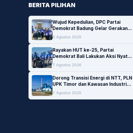
BERITA PILIHAN
Wujud Kepedulian, DPC Partai
Demokrat Badung Gelar Gerakan
Donor Darah
8 Agustus 2026
Rayakan HUT ke-25, Partai
Demokrat Bali Lakukan Aksi Nyata
Pelestarian Lingkungan
7 Agustus 2026
Dorong Transisi Energi di NTT, PLN
UPK Timor dan Kawasan Industri
Bolok Buka Peluang Investasi
7 Agustus 2026
Woodchip untuk Cofiring PLTU
Bolok