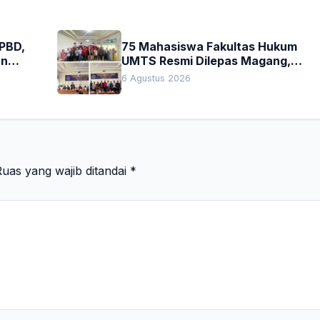
APBD,
75 Mahasiswa Fakultas Hukum
an
UMTS Resmi Dilepas Magang,
h
Dekan Titip Empat Pesan
6 Agustus 2026
Penting
uas yang wajib ditandai
*