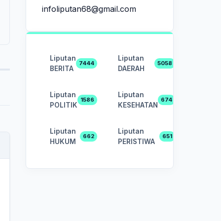
infoliputan68@gmail.com
Liputan
Liputan
7444
5058
BERITA
DAERAH
Liputan
Liputan
1586
674
POLITIK
KESEHATAN
Liputan
Liputan
662
651
HUKUM
PERISTIWA