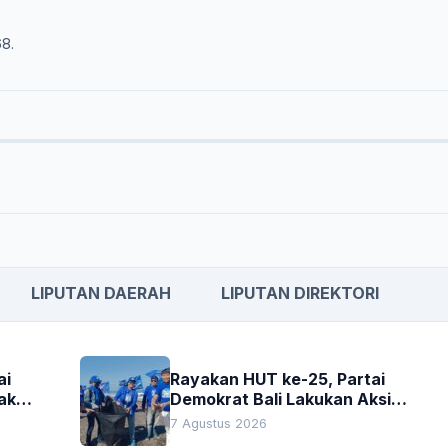
68.
LIPUTAN DAERAH
LIPUTAN DIREKTORI
ai
Rayakan HUT ke-25, Partai
akan
Demokrat Bali Lakukan Aksi
Nyata Pelestarian Lingkungan
7 Agustus 2026