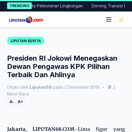
Skip
 Aksi Nyata Pelestarian Lingkungan
Dorong Transisi Energi di
TRENDING
to
content
|
LIPUTAN BERITA
Presiden RI Jokowi Menegaskan
Dewan Pengawas KPK Pilihan
Terbaik Dan Ahlinya
Ditulis oleh
Liputan68
pada 2 Desember 2019
•
2
Menit Baca
A-
A+
Jakarta, LIPUTAN68.COM
–Lima figur yang