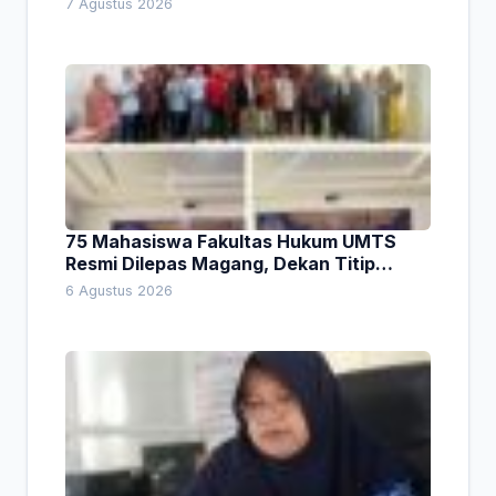
7 Agustus 2026
75 Mahasiswa Fakultas Hukum UMTS
Resmi Dilepas Magang, Dekan Titip
Empat Pesan Penting
6 Agustus 2026