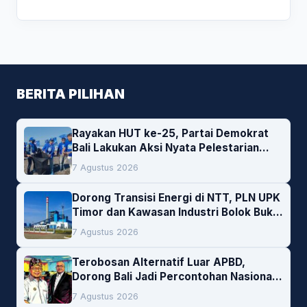
BERITA PILIHAN
Rayakan HUT ke-25, Partai Demokrat
Bali Lakukan Aksi Nyata Pelestarian
Lingkungan
7 Agustus 2026
Dorong Transisi Energi di NTT, PLN UPK
Timor dan Kawasan Industri Bolok Buka
Peluang Investasi Woodchip untuk
7 Agustus 2026
Cofiring PLTU Bolok
Terobosan Alternatif Luar APBD,
Dorong Bali Jadi Percontohan Nasional
Pembiayaan Daerah
7 Agustus 2026