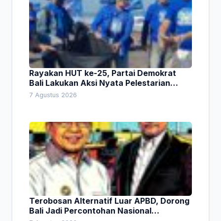
Rayakan HUT ke-25, Partai Demokrat
Bali Lakukan Aksi Nyata Pelestarian
Lingkungan
7 Agustus 2026
Terobosan Alternatif Luar APBD, Dorong
Bali Jadi Percontohan Nasional
Pembiayaan Daerah