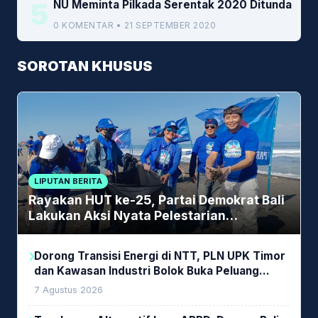
5
NU Meminta Pilkada Serentak 2020 Ditunda
0 KOMENTAR • 21 SEPTEMBER 2020
SOROTAN KHUSUS
LIPUTAN BERITA
Rayakan HUT ke-25, Partai Demokrat Bali
Lakukan Aksi Nyata Pelestarian
Lingkungan
Dorong Transisi Energi di NTT, PLN UPK Timor
dan Kawasan Industri Bolok Buka Peluang
Investasi Woodchip untuk Cofiring PLTU Bolok
7 Agustus 2026