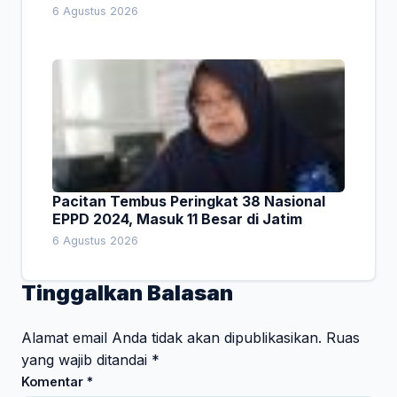
Empat Pesan Penting
6 Agustus 2026
Pacitan Tembus Peringkat 38 Nasional
EPPD 2024, Masuk 11 Besar di Jatim
6 Agustus 2026
Tinggalkan Balasan
Alamat email Anda tidak akan dipublikasikan.
Ruas
yang wajib ditandai
*
Komentar
*