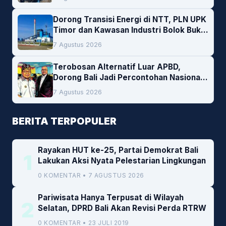
Dorong Transisi Energi di NTT, PLN UPK
Timor dan Kawasan Industri Bolok Buka
Peluang Investasi Woodchip untuk
7 Agustus 2026
Cofiring PLTU Bolok
Terobosan Alternatif Luar APBD,
Dorong Bali Jadi Percontohan Nasional
Pembiayaan Daerah
7 Agustus 2026
BERITA TERPOPULER
Rayakan HUT ke-25, Partai Demokrat Bali
1
Lakukan Aksi Nyata Pelestarian Lingkungan
0 KOMENTAR • 7 AGUSTUS 2026
Pariwisata Hanya Terpusat di Wilayah
2
Selatan, DPRD Bali Akan Revisi Perda RTRW
0 KOMENTAR • 23 JULI 2019