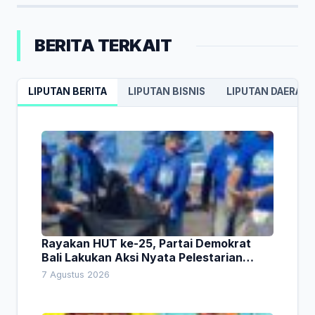
BERITA TERKAIT
LIPUTAN BERITA
LIPUTAN BISNIS
LIPUTAN DAERAH
Rayakan HUT ke-25, Partai Demokrat
Bali Lakukan Aksi Nyata Pelestarian
Lingkungan
7 Agustus 2026