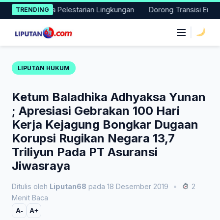
Skip
Aksi Nyata Pelestarian Lingkungan
Dorong Transisi Energi di 
TRENDING
to
content
|
LIPUTAN HUKUM
Ketum Baladhika Adhyaksa Yunan
; Apresiasi Gebrakan 100 Hari
Kerja Kejagung Bongkar Dugaan
Korupsi Rugikan Negara 13,7
Triliyun Pada PT Asuransi
Jiwasraya
Ditulis oleh
Liputan68
pada 18 Desember 2019
•
2
Menit Baca
A-
A+