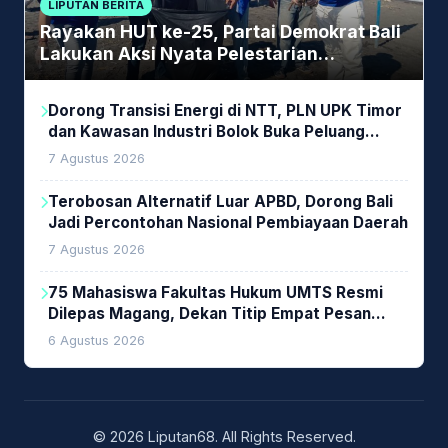
LIPUTAN BERITA
Rayakan HUT ke-25, Partai Demokrat Bali
Lakukan Aksi Nyata Pelestarian
Lingkungan
Dorong Transisi Energi di NTT, PLN UPK Timor
dan Kawasan Industri Bolok Buka Peluang
Investasi Woodchip untuk Cofiring PLTU Bolok
7 Agustus 2026
Terobosan Alternatif Luar APBD, Dorong Bali
Jadi Percontohan Nasional Pembiayaan Daerah
7 Agustus 2026
75 Mahasiswa Fakultas Hukum UMTS Resmi
Dilepas Magang, Dekan Titip Empat Pesan
Penting
6 Agustus 2026
© 2026 Liputan68. All Rights Reserved.