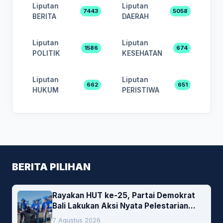
Liputan
Liputan
7443
5058
BERITA
DAERAH
Liputan
Liputan
1586
674
POLITIK
KESEHATAN
Liputan
Liputan
662
651
HUKUM
PERISTIWA
BERITA PILIHAN
Rayakan HUT ke-25, Partai Demokrat
Bali Lakukan Aksi Nyata Pelestarian
Lingkungan
7 Agustus 2026