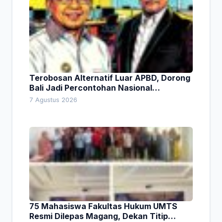
Terobosan Alternatif Luar APBD, Dorong
Bali Jadi Percontohan Nasional
Pembiayaan Daerah
7 Agustus 2026
75 Mahasiswa Fakultas Hukum UMTS
Resmi Dilepas Magang, Dekan Titip