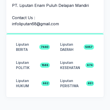
PT. Liputan Enam Puluh Delapan Mandiri
Contact Us :
infoliputan68@gmail.com
Liputan
Liputan
7440
5057
BERITA
DAERAH
Liputan
Liputan
1586
674
POLITIK
KESEHATAN
Liputan
Liputan
662
651
HUKUM
PERISTIWA