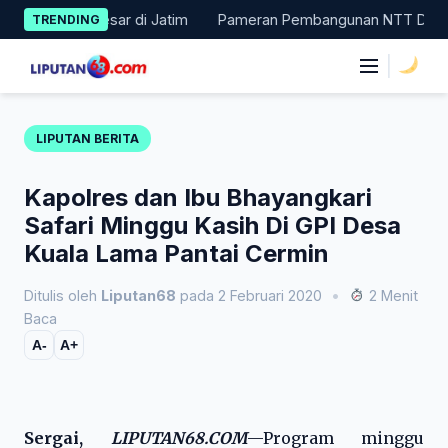
Skip
 11 Besar di Jatim
Pameran Pembangunan NTT Didorong Naik Kel
TRENDING
to
content
|
LIPUTAN BERITA
Kapolres dan Ibu Bhayangkari
Safari Minggu Kasih Di GPI Desa
Kuala Lama Pantai Cermin
Ditulis oleh
Liputan68
pada 2 Februari 2020
•
2 Menit
Baca
A-
A+
Sergai,
LIPUTAN68.COM
—Program minggu