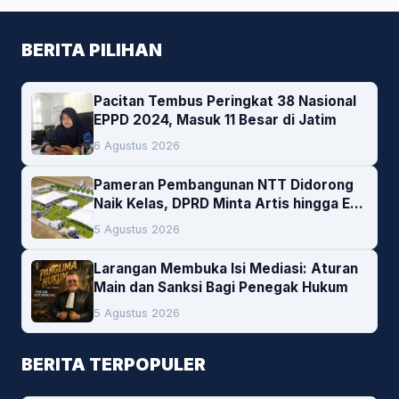
BERITA PILIHAN
Pacitan Tembus Peringkat 38 Nasional
EPPD 2024, Masuk 11 Besar di Jatim
6 Agustus 2026
Pameran Pembangunan NTT Didorong
Naik Kelas, DPRD Minta Artis hingga EO
Lokal Jadi Prioritas
5 Agustus 2026
Larangan Membuka Isi Mediasi: Aturan
Main dan Sanksi Bagi Penegak Hukum
5 Agustus 2026
BERITA TERPOPULER