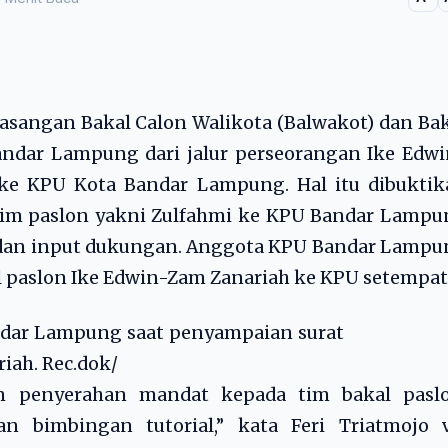
asangan Bakal Calon Walikota (Balwakot) dan Ba
andar Lampung dari jalur perseorangan Ike Edw
 ke KPU Kota Bandar Lampung. Hal itu dibuktik
im paslon yakni Zulfahmi ke KPU Bandar Lampu
 dan input dukungan. Anggota KPU Bandar Lampu
 paslon Ike Edwin-Zam Zanariah ke KPU setempat
andar Lampung saat penyampaian surat
iah. Rec.dok/
n penyerahan mandat kepada tim bakal paslo
n bimbingan tutorial,” kata Feri Triatmojo v