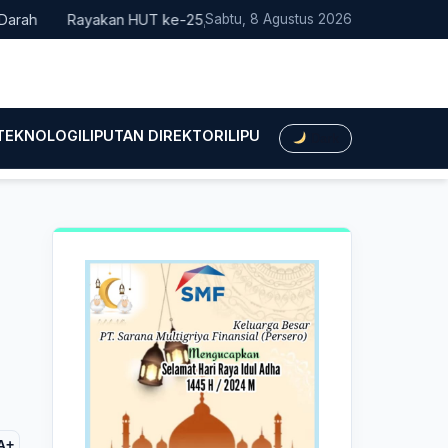
Rayakan HUT ke-25, Partai Demokrat Bali Lakukan Aksi Nyata P
Sabtu, 8 Agustus 2026
 TEKNOLOGI
LIPUTAN DIREKTORI
LIPUTAN HUKUM
LIPUTAN BIS
Dark
A+