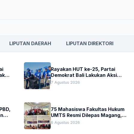
LIPUTAN DAERAH
LIPUTAN DIREKTORI
ai
Rayakan HUT ke-25, Partai
akan
Demokrat Bali Lakukan Aksi
Nyata Pelestarian Lingkungan
7 Agustus 2026
APBD,
75 Mahasiswa Fakultas Hukum
an
UMTS Resmi Dilepas Magang,
h
Dekan Titip Empat Pesan
6 Agustus 2026
Penting