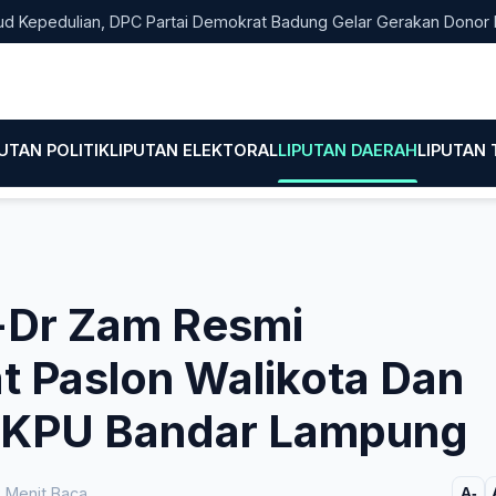
dulian, DPC Partai Demokrat Badung Gelar Gerakan Donor Darah
PUTAN POLITIK
LIPUTAN ELEKTORAL
LIPUTAN DAERAH
LIPUTAN
n-Dr Zam Resmi
 Paslon Walikota Dan
e KPU Bandar Lampung
 Menit Baca
A-