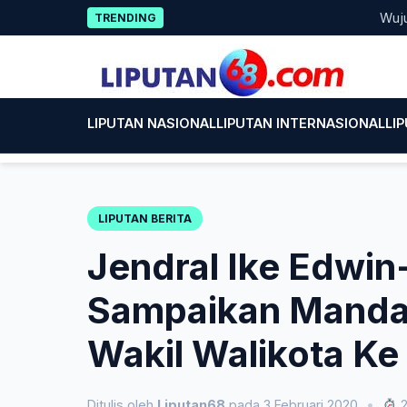
Skip
Wujud Kepe
TRENDING
to
content
LIPUTAN NASIONAL
LIPUTAN INTERNASIONAL
LI
LIPUTAN BERITA
Jendral Ike Edwi
Sampaikan Mandat
Wakil Walikota K
Ditulis oleh
Liputan68
pada 3 Februari 2020
•
2