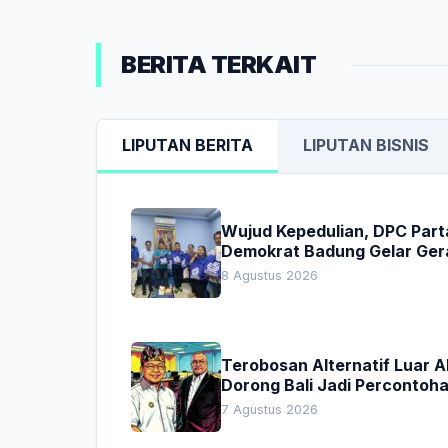
BERITA TERKAIT
LIPUTAN BERITA
LIPUTAN BISNIS
Wujud Kepedulian, DPC Part
Demokrat Badung Gelar Ger
Donor Darah
8 Agustus 2026
Terobosan Alternatif Luar 
Dorong Bali Jadi Percontoh
Nasional Pembiayaan Daera
7 Agustus 2026