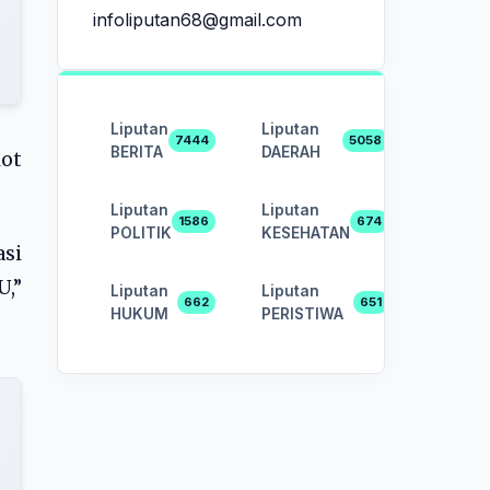
infoliputan68@gmail.com
Liputan
Liputan
7444
5058
BERITA
DAERAH
ot
Liputan
Liputan
1586
674
POLITIK
KESEHATAN
si
,”
Liputan
Liputan
662
651
HUKUM
PERISTIWA