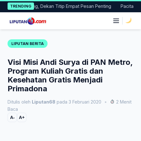
Skip
as Magang, Dekan Titip Empat Pesan Penting
Pacitan Tembus 
TRENDING
to
content
|
LIPUTAN BERITA
Visi Misi Andi Surya di PAN Metro,
Program Kuliah Gratis dan
Kesehatan Gratis Menjadi
Primadona
Ditulis oleh
Liputan68
pada 3 Februari 2020
•
2 Menit
Baca
A-
A+