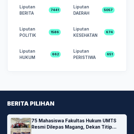
Liputan
Liputan
7441
5057
BERITA
DAERAH
Liputan
Liputan
1586
674
POLITIK
KESEHATAN
Liputan
Liputan
662
651
HUKUM
PERISTIWA
BERITA PILIHAN
75 Mahasiswa Fakultas Hukum UMTS
Resmi Dilepas Magang, Dekan Titip
Empat Pesan Penting