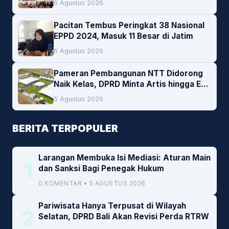
6 Agustus 2026
Pacitan Tembus Peringkat 38 Nasional
EPPD 2024, Masuk 11 Besar di Jatim
6 Agustus 2026
Pameran Pembangunan NTT Didorong
Naik Kelas, DPRD Minta Artis hingga EO
Lokal Jadi Prioritas
5 Agustus 2026
BERITA TERPOPULER
Larangan Membuka Isi Mediasi: Aturan Main
1
dan Sanksi Bagi Penegak Hukum
0 KOMENTAR • 5 AGUSTUS 2026
Pariwisata Hanya Terpusat di Wilayah
2
Selatan, DPRD Bali Akan Revisi Perda RTRW