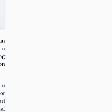
an
tu
ng
ion
ri
or
ri
af