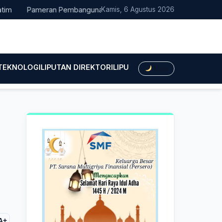
Pameran Pembangunan NTT Didorong Naik Kelas, DPRD Minta Artis
Kamis, 6 Agustus 2026
 TEKNOLOGI
LIPUTAN DIREKTORI
LIPUTAN HUKUM
LIPUTAN BIS
Dark
A+