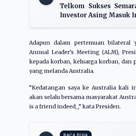
Telkom Sukses Semara
Investor Asing Masuk I
Adapun dalam pertemuan bilateral y
Annual Leader’s Meeting (ALM), Pre
kepada korban, keluarga korban, dan 
yang melanda Australia.
“Kedatangan saya ke Australia kali 
akan selalu bersama masyarakat Austra
is a friend indeed_,” kata Presiden.
BACA JUGA