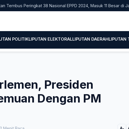
mbus Peringkat 38 Nasional EPPD 2024, Masuk 11 Besar di Jatim
PUTAN POLITIK
LIPUTAN ELEKTORAL
LIPUTAN DAERAH
LIPUTAN
rlemen, Presiden
temuan Dengan PM
2 Menit Baca
A-