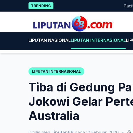
Skip
Pacitan Te
TRENDING
to
content
LIPUTAN NASIONAL
LIPUTAN INTERNASIONAL
LI
LIPUTAN INTERNASIONAL
Tiba di Gedung Pa
Jokowi Gelar Per
Australia
Ditulis oleh
Liputan68
pada 10 Februari 2020
•