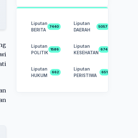
Liputan
Liputan
7440
5057
BERITA
DAERAH
ng
Liputan
Liputan
1586
674
POLITIK
KESEHATAN
owi
ti
Liputan
Liputan
662
651
HUKUM
PERISTIWA
an
tan