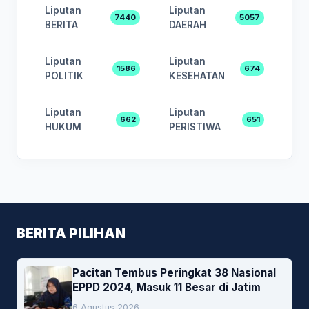
Liputan
Liputan
7440
5057
BERITA
DAERAH
Liputan
Liputan
1586
674
POLITIK
KESEHATAN
Liputan
Liputan
662
651
HUKUM
PERISTIWA
BERITA PILIHAN
Pacitan Tembus Peringkat 38 Nasional
EPPD 2024, Masuk 11 Besar di Jatim
6 Agustus 2026