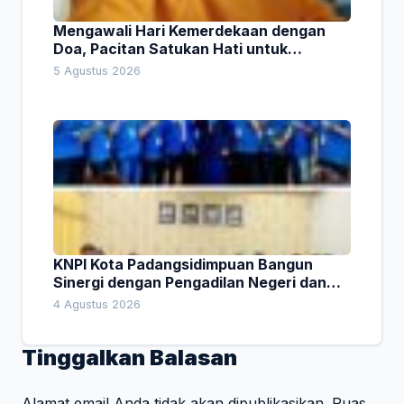
Mengawali Hari Kemerdekaan dengan
Doa, Pacitan Satukan Hati untuk
Indonesia
5 Agustus 2026
KNPI Kota Padangsidimpuan Bangun
Sinergi dengan Pengadilan Negeri dan
DPRD
4 Agustus 2026
Tinggalkan Balasan
Alamat email Anda tidak akan dipublikasikan.
Ruas