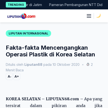
Skip
1 Besar di Jatim
Pameran Pembangunan NTT Didorong Naik Kela
TRENDING
to
content
|
LIPUTAN INTERNASIONAL
Fakta-fakta Mencengangkan
Operasi Plastik di Korea Selatan
Ditulis oleh
Liputan68
pada 10 Oktober 2020
•
2
Menit Baca
A-
A+
KOREA SELATAN – LIPUTAN68.com –
Apa yang
tersirat dalam pikiran anda jika