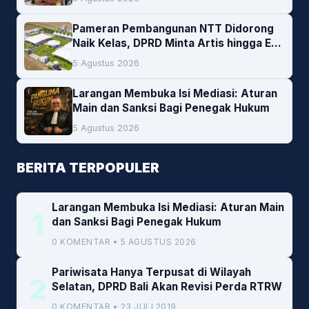
Pameran Pembangunan NTT Didorong
Naik Kelas, DPRD Minta Artis hingga EO
Lokal Jadi Prioritas
5 Agustus 2026
Larangan Membuka Isi Mediasi: Aturan
Main dan Sanksi Bagi Penegak Hukum
5 Agustus 2026
BERITA TERPOPULER
Larangan Membuka Isi Mediasi: Aturan Main
1
dan Sanksi Bagi Penegak Hukum
0 KOMENTAR • 5 AGUSTUS 2026
Pariwisata Hanya Terpusat di Wilayah
2
Selatan, DPRD Bali Akan Revisi Perda RTRW
0 KOMENTAR • 23 JULI 2019