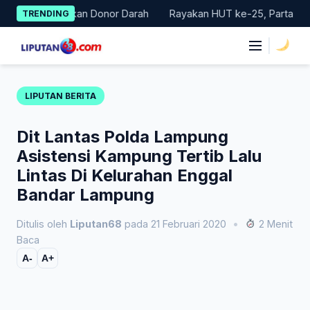
Skip
r Gerakan Donor Darah
Rayakan HUT ke-25, Partai Demokrat Ba
TRENDING
to
content
|
LIPUTAN BERITA
Dit Lantas Polda Lampung
Asistensi Kampung Tertib Lalu
Lintas Di Kelurahan Enggal
Bandar Lampung
Ditulis oleh
Liputan68
pada 21 Februari 2020
•
2 Menit
Baca
A-
A+