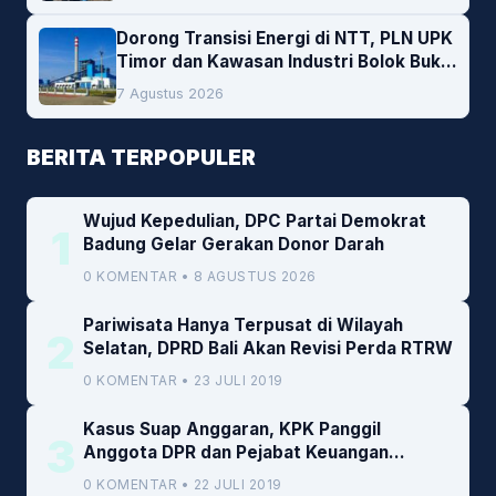
Dorong Transisi Energi di NTT, PLN UPK
Timor dan Kawasan Industri Bolok Buka
Peluang Investasi Woodchip untuk
7 Agustus 2026
Cofiring PLTU Bolok
BERITA TERPOPULER
Wujud Kepedulian, DPC Partai Demokrat
1
Badung Gelar Gerakan Donor Darah
0 KOMENTAR • 8 AGUSTUS 2026
Pariwisata Hanya Terpusat di Wilayah
2
Selatan, DPRD Bali Akan Revisi Perda RTRW
0 KOMENTAR • 23 JULI 2019
Kasus Suap Anggaran, KPK Panggil
3
Anggota DPR dan Pejabat Keuangan
Kemenkeu
0 KOMENTAR • 22 JULI 2019