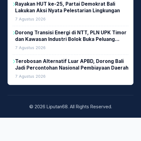
Rayakan HUT ke-25, Partai Demokrat Bali
Lakukan Aksi Nyata Pelestarian Lingkungan
7 Agustus 2026
Dorong Transisi Energi di NTT, PLN UPK Timor
dan Kawasan Industri Bolok Buka Peluang
Investasi Woodchip untuk Cofiring PLTU Bolok
7 Agustus 2026
Terobosan Alternatif Luar APBD, Dorong Bali
Jadi Percontohan Nasional Pembiayaan Daerah
7 Agustus 2026
© 2026 Liputan68. All Rights Reserved.