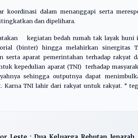
r koordinasi dalam menanggapi serta meresp
ditingkatkan dan dipelihara.
gatakan kegiatan bedah rumah tak layak huni i
rial (binter) hingga melahirkan sinergitas T
an serta aparat pemerintahan terhadap rakyat 
bentuk kepedulian aparat (TNI) terhadap masyara
yahnya sehingga outputnya dapat menimbulk
 Karna TNI lahir dari rakyat untuk rakyat. ” te
or Leste : Dua Keluarga Rebutan Jenazah