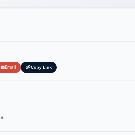
Email
Copy Link
68.