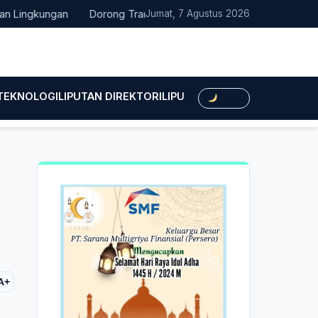
gkungan
Dorong Transisi Energi di NTT, PLN UPK Timor dan Kaw
Jumat, 7 Agustus 2026
 TEKNOLOGI
LIPUTAN DIREKTORI
LIPUTAN HUKUM
LIPUTAN BIS
Dark
A+