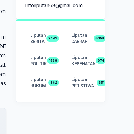
infoliputan68@gmail.com
on
Liputan
Liputan
ni
7443
5058
BERITA
DAERAH
NI
dan
Liputan
Liputan
1586
674
POLITIK
KESEHATAN
kat
an
Liputan
Liputan
gas
662
651
HUKUM
PERISTIWA