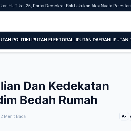
 ke-25, Partai Demokrat Bali Lakukan Aksi Nyata Pelestarian Lin
PUTAN POLITIK
LIPUTAN ELEKTORAL
LIPUTAN DAERAH
LIPUTAN
ian Dan Kedekatan
ndim Bedah Rumah
2 Menit Baca
A-