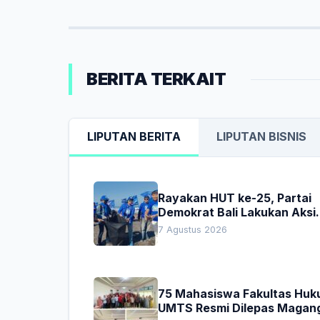
BERITA TERKAIT
LIPUTAN BERITA
LIPUTAN BISNIS
Rayakan HUT ke-25, Partai
Demokrat Bali Lakukan Aksi
Nyata Pelestarian Lingkung
7 Agustus 2026
75 Mahasiswa Fakultas Hu
UMTS Resmi Dilepas Magan