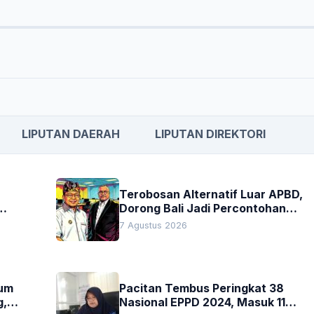
LIPUTAN DAERAH
LIPUTAN DIREKTORI
Terobosan Alternatif Luar APBD,
Dorong Bali Jadi Percontohan
an
Nasional Pembiayaan Daerah
7 Agustus 2026
kum
Pacitan Tembus Peringkat 38
g,
Nasional EPPD 2024, Masuk 11