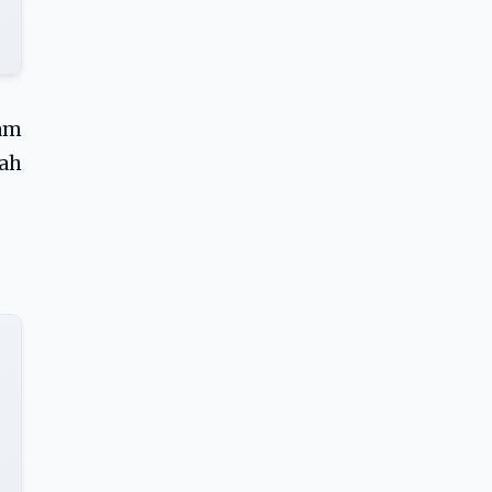
am
ah