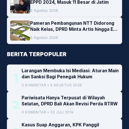
EPPD 2024, Masuk 11 Besar di Jatim
6 Agustus 2026
Pameran Pembangunan NTT Didorong
Naik Kelas, DPRD Minta Artis hingga EO
Lokal Jadi Prioritas
5 Agustus 2026
BERITA TERPOPULER
Larangan Membuka Isi Mediasi: Aturan Main
1
dan Sanksi Bagi Penegak Hukum
0 KOMENTAR • 5 AGUSTUS 2026
Pariwisata Hanya Terpusat di Wilayah
2
Selatan, DPRD Bali Akan Revisi Perda RTRW
0 KOMENTAR • 23 JULI 2019
Kasus Suap Anggaran, KPK Panggil