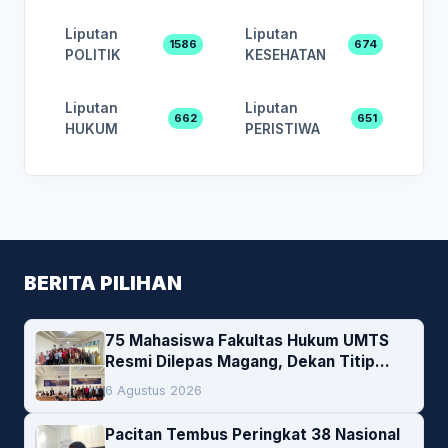
Liputan
Liputan
1586
674
POLITIK
KESEHATAN
Liputan
Liputan
662
651
HUKUM
PERISTIWA
BERITA PILIHAN
75 Mahasiswa Fakultas Hukum UMTS
Resmi Dilepas Magang, Dekan Titip
Empat Pesan Penting
6 Agustus 2026
Pacitan Tembus Peringkat 38 Nasional