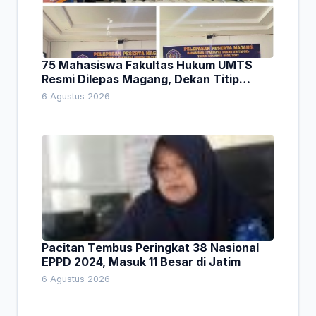
75 Mahasiswa Fakultas Hukum UMTS
Resmi Dilepas Magang, Dekan Titip
Empat Pesan Penting
6 Agustus 2026
Pacitan Tembus Peringkat 38 Nasional
EPPD 2024, Masuk 11 Besar di Jatim
6 Agustus 2026