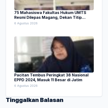
75 Mahasiswa Fakultas Hukum UMTS
Resmi Dilepas Magang, Dekan Titip
Empat Pesan Penting
6 Agustus 2026
Pacitan Tembus Peringkat 38 Nasional
EPPD 2024, Masuk 11 Besar di Jatim
6 Agustus 2026
Tinggalkan Balasan