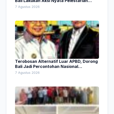
Bali Lakukan Aksi Nyata Pelestarian
Lingkungan
7 Agustus 2026
Terobosan Alternatif Luar APBD, Dorong
Bali Jadi Percontohan Nasional
Pembiayaan Daerah
7 Agustus 2026