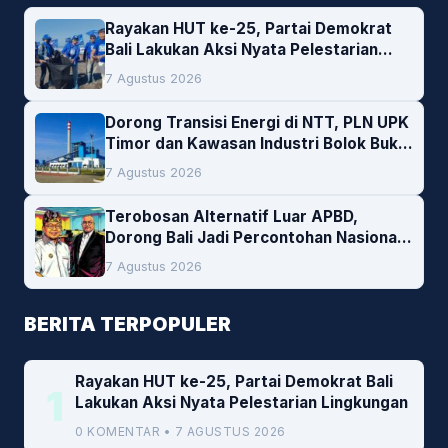
Rayakan HUT ke-25, Partai Demokrat
Bali Lakukan Aksi Nyata Pelestarian
Lingkungan
7 Agustus 2026
Dorong Transisi Energi di NTT, PLN UPK
Timor dan Kawasan Industri Bolok Buka
Peluang Investasi Woodchip untuk
7 Agustus 2026
Cofiring PLTU Bolok
Terobosan Alternatif Luar APBD,
Dorong Bali Jadi Percontohan Nasional
Pembiayaan Daerah
7 Agustus 2026
BERITA TERPOPULER
Rayakan HUT ke-25, Partai Demokrat Bali
1
Lakukan Aksi Nyata Pelestarian Lingkungan
0 KOMENTAR • 7 AGUSTUS 2026