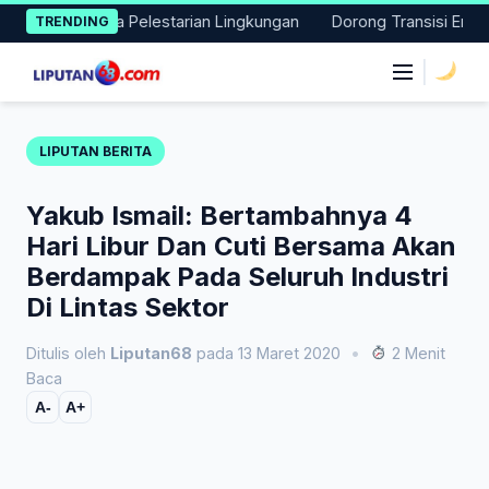
Skip
ksi Nyata Pelestarian Lingkungan
Dorong Transisi Energi di N
TRENDING
to
content
|
LIPUTAN BERITA
Yakub Ismail: Bertambahnya 4
Hari Libur Dan Cuti Bersama Akan
Berdampak Pada Seluruh Industri
Di Lintas Sektor
Ditulis oleh
Liputan68
pada 13 Maret 2020
•
2 Menit
Baca
A-
A+