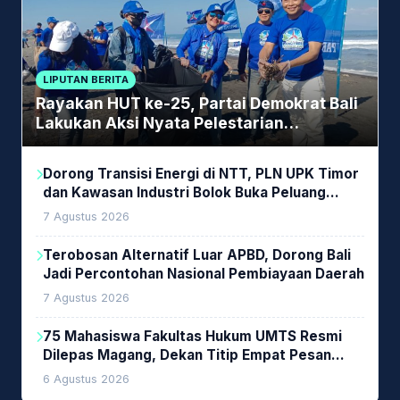
LIPUTAN BERITA
Rayakan HUT ke-25, Partai Demokrat Bali
Lakukan Aksi Nyata Pelestarian
Lingkungan
Dorong Transisi Energi di NTT, PLN UPK Timor
dan Kawasan Industri Bolok Buka Peluang
Investasi Woodchip untuk Cofiring PLTU Bolok
7 Agustus 2026
Terobosan Alternatif Luar APBD, Dorong Bali
Jadi Percontohan Nasional Pembiayaan Daerah
7 Agustus 2026
75 Mahasiswa Fakultas Hukum UMTS Resmi
Dilepas Magang, Dekan Titip Empat Pesan
Penting
6 Agustus 2026