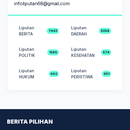
infoliputan68@gmail.com
Liputan
Liputan
7443
5058
BERITA
DAERAH
Liputan
Liputan
1586
674
POLITIK
KESEHATAN
Liputan
Liputan
662
651
HUKUM
PERISTIWA
BERITA PILIHAN