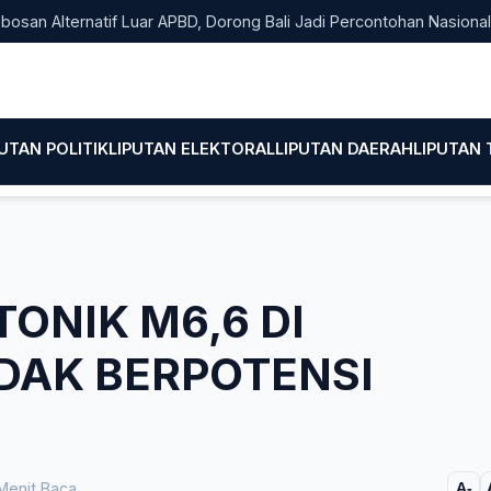
Alternatif Luar APBD, Dorong Bali Jadi Percontohan Nasional Pemb
PUTAN POLITIK
LIPUTAN ELEKTORAL
LIPUTAN DAERAH
LIPUTAN
ONIK M6,6 DI
IDAK BERPOTENSI
Menit Baca
A-