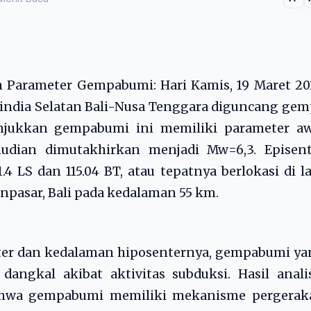
n Parameter Gempabumi: Hari Kamis, 19 Maret 2
Hindia Selatan Bali-Nusa Tenggara diguncang ge
unjukkan gempabumi ini memiliki parameter aw
dian dimutakhirkan menjadi Mw=6,3. Episent
4 LS dan 115.04 BT, atau tepatnya berlokasi di l
enpasar, Bali pada kedalaman 55 km.
ter dan kedalaman hiposenternya, gempabumi ya
angkal akibat aktivitas subduksi. Hasil anali
hwa gempabumi memiliki mekanisme pergerak