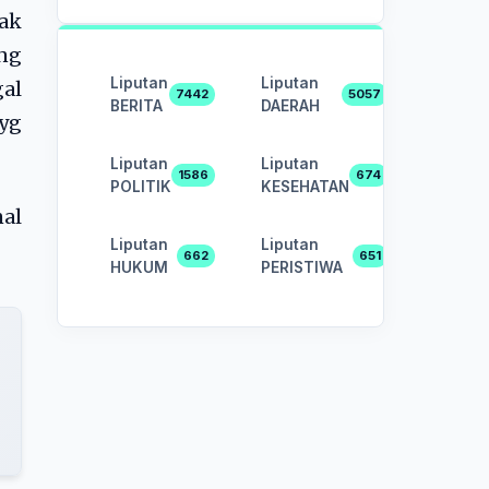
dak
ng
Liputan
Liputan
gal
7442
5057
BERITA
DAERAH
yg
Liputan
Liputan
1586
674
POLITIK
KESEHATAN
al
Liputan
Liputan
662
651
HUKUM
PERISTIWA