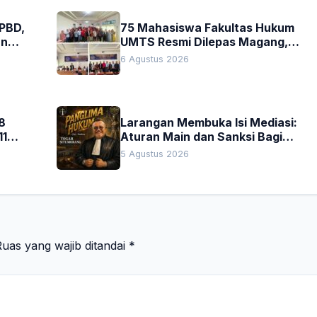
APBD,
75 Mahasiswa Fakultas Hukum
an
UMTS Resmi Dilepas Magang,
h
Dekan Titip Empat Pesan
6 Agustus 2026
Penting
8
Larangan Membuka Isi Mediasi:
11
Aturan Main dan Sanksi Bagi
Penegak Hukum
5 Agustus 2026
uas yang wajib ditandai
*