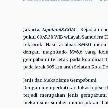
Jakarta,
Liputan68.COM
|
Kejadian da
pukul 00.45.38 WIB wilayah Samudera 
tektonik. Hasil analisis BMKG men
dengan magnitudo M=6,6 yang kemu
gempabumi terletak pada koordinat 11.
pada jarak 305 km arah Selatan Kota D
Jenis dan Mekanisme Gempabumi:
Dengan memperhatikan lokasi episen
terjadi merupakan jenis gempabumi d
mekanisme sumber menunjukkan ba