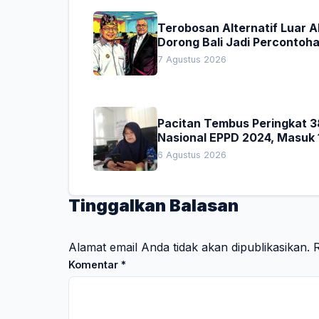
Terobosan Alternatif Luar 
Dorong Bali Jadi Percontoh
Nasional Pembiayaan Daera
7 Agustus 2026
Pacitan Tembus Peringkat 3
Nasional EPPD 2024, Masuk 
Besar di Jatim
6 Agustus 2026
Tinggalkan Balasan
Alamat email Anda tidak akan dipublikasikan.
R
Komentar
*