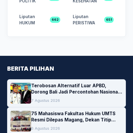
POLITIK
KESEHATAN
Liputan
Liputan
662
651
HUKUM
PERISTIWA
BERITA PILIHAN
Terobosan Alternatif Luar APBD,
Dorong Bali Jadi Percontohan Nasional
Pembiayaan Daerah
7 Agustus 2026
75 Mahasiswa Fakultas Hukum UMTS
Resmi Dilepas Magang, Dekan Titip
Empat Pesan Penting
6 Agustus 2026