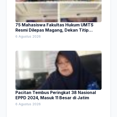
75 Mahasiswa Fakultas Hukum UMTS
Resmi Dilepas Magang, Dekan Titip
Empat Pesan Penting
6 Agustus 2026
Pacitan Tembus Peringkat 38 Nasional
EPPD 2024, Masuk 11 Besar di Jatim
6 Agustus 2026