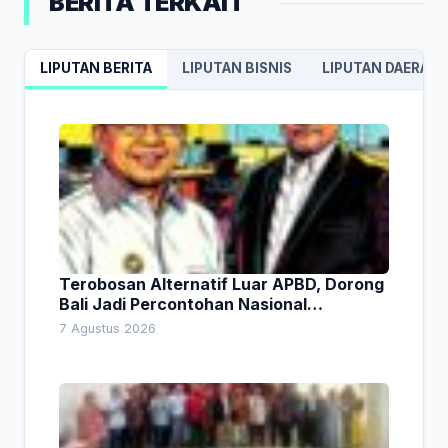
BERITA TERKAIT
LIPUTAN BERITA
LIPUTAN BISNIS
LIPUTAN DAERAH
Terobosan Alternatif Luar APBD, Dorong
Bali Jadi Percontohan Nasional
Pembiayaan Daerah
7 Agustus 2026