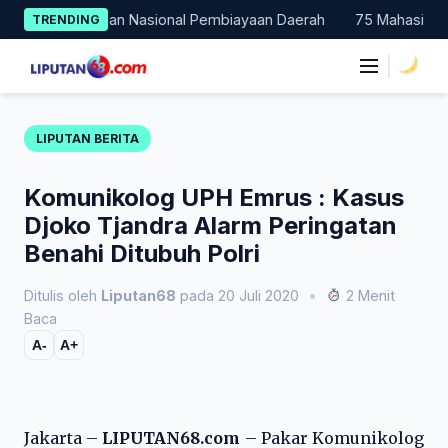
Skip
 Percontohan Nasional Pembiayaan Daerah
75 Mahasiswa Fakult
TRENDING
to
content
|
LIPUTAN BERITA
Komunikolog UPH Emrus : Kasus
Djoko Tjandra Alarm Peringatan
Benahi Ditubuh Polri
Ditulis oleh
Liputan68
pada 20 Juli 2020
•
2 Menit
Baca
A-
A+
Jakarta –
LIPUTAN68.com
– Pakar Komunikolog