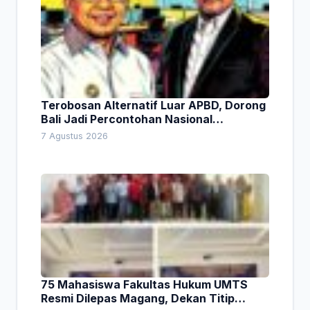
Terobosan Alternatif Luar APBD, Dorong
Bali Jadi Percontohan Nasional
Pembiayaan Daerah
7 Agustus 2026
75 Mahasiswa Fakultas Hukum UMTS
Resmi Dilepas Magang, Dekan Titip