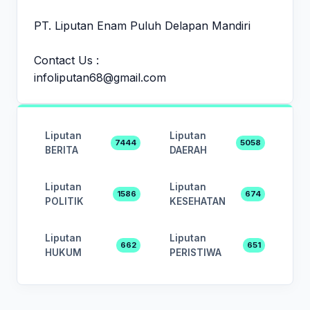
PT. Liputan Enam Puluh Delapan Mandiri
Contact Us :
infoliputan68@gmail.com
Liputan
Liputan
7444
5058
BERITA
DAERAH
Liputan
Liputan
1586
674
POLITIK
KESEHATAN
Liputan
Liputan
662
651
HUKUM
PERISTIWA