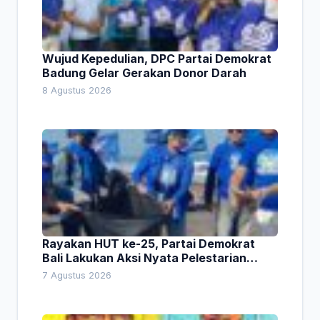
Wujud Kepedulian, DPC Partai Demokrat
Badung Gelar Gerakan Donor Darah
8 Agustus 2026
Rayakan HUT ke-25, Partai Demokrat
Bali Lakukan Aksi Nyata Pelestarian
Lingkungan
7 Agustus 2026