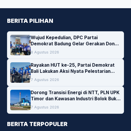
BERITA PILIHAN
Wujud Kepedulian, DPC Partai
Demokrat Badung Gelar Gerakan Donor
Darah
8 Agustus 2026
Rayakan HUT ke-25, Partai Demokrat
Bali Lakukan Aksi Nyata Pelestarian
Lingkungan
7 Agustus 2026
Dorong Transisi Energi di NTT, PLN UPK
Timor dan Kawasan Industri Bolok Buka
Peluang Investasi Woodchip untuk
7 Agustus 2026
Cofiring PLTU Bolok
BERITA TERPOPULER