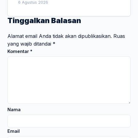
Empat Pesan Penting
6 Agustus 2026
Tinggalkan Balasan
Alamat email Anda tidak akan dipublikasikan.
Ruas
yang wajib ditandai
*
Komentar
*
Nama
Email