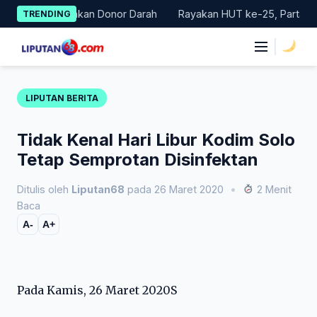
Skip
Gelar Gerakan Donor Darah
Rayakan HUT ke-25, Partai Demokra
TRENDING
to
content
|
LIPUTAN BERITA
Tidak Kenal Hari Libur Kodim Solo
Tetap Semprotan Disinfektan
Ditulis oleh
Liputan68
pada 26 Maret 2020
•
2 Menit
Baca
A-
A+
Pada Kamis, 26 Maret 2020S