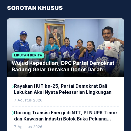
SOROTAN KHUSUS
LIPUTAN BERITA
Wujud Kepedulian, DPC Partai Demokrat
Badung Gelar Gerakan Donor Darah
Rayakan HUT ke-25, Partai Demokrat Bali
Lakukan Aksi Nyata Pelestarian Lingkungan
7 Agustus 2026
Dorong Transisi Energi di NTT, PLN UPK Timor
dan Kawasan Industri Bolok Buka Peluang
Investasi Woodchip untuk Cofiring PLTU Bolok
7 Agustus 2026