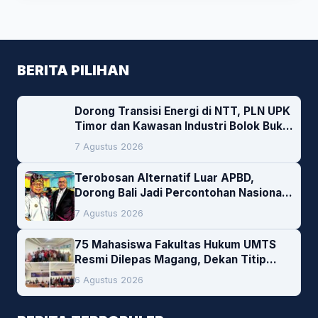
BERITA PILIHAN
Dorong Transisi Energi di NTT, PLN UPK
Timor dan Kawasan Industri Bolok Buka
Peluang Investasi Woodchip untuk
7 Agustus 2026
Cofiring PLTU Bolok
Terobosan Alternatif Luar APBD,
Dorong Bali Jadi Percontohan Nasional
Pembiayaan Daerah
7 Agustus 2026
75 Mahasiswa Fakultas Hukum UMTS
Resmi Dilepas Magang, Dekan Titip
Empat Pesan Penting
6 Agustus 2026