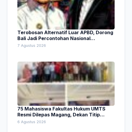
Terobosan Alternatif Luar APBD, Dorong
Bali Jadi Percontohan Nasional
Pembiayaan Daerah
7 Agustus 2026
75 Mahasiswa Fakultas Hukum UMTS
Resmi Dilepas Magang, Dekan Titip
Empat Pesan Penting
6 Agustus 2026