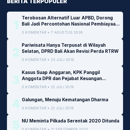
BERITA TERPOPULER
Terobosan Alternatif Luar APBD, Dorong
1
Bali Jadi Percontohan Nasional Pembiayaan
Daerah
0 KOMENTAR • 7 AGUSTUS 2026
Pariwisata Hanya Terpusat di Wilayah
2
Selatan, DPRD Bali Akan Revisi Perda RTRW
0 KOMENTAR • 23 JULI 2019
Kasus Suap Anggaran, KPK Panggil
3
Anggota DPR dan Pejabat Keuangan
Kemenkeu
0 KOMENTAR • 22 JULI 2019
4
Galungan, Menuju Kematangan Dharma
0 KOMENTAR • 22 JULI 2019
5
NU Meminta Pilkada Serentak 2020 Ditunda
0 KOMENTAR • 21 SEPTEMBER 2020