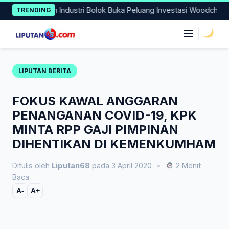
Skip
n Kawasan Industri Bolok Buka Peluang Investasi Woodchip untuk 
TRENDING
to
content
|
LIPUTAN BERITA
FOKUS KAWAL ANGGARAN
PENANGANAN COVID-19, KPK
MINTA RPP GAJI PIMPINAN
DIHENTIKAN DI KEMENKUMHAM
Ditulis oleh
Liputan68
pada 3 April 2020
•
2 Menit
Baca
A-
A+