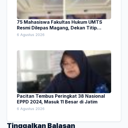
75 Mahasiswa Fakultas Hukum UMTS
Resmi Dilepas Magang, Dekan Titip
Empat Pesan Penting
6 Agustus 2026
Pacitan Tembus Peringkat 38 Nasional
EPPD 2024, Masuk 11 Besar di Jatim
6 Agustus 2026
Tinggalkan Balasan