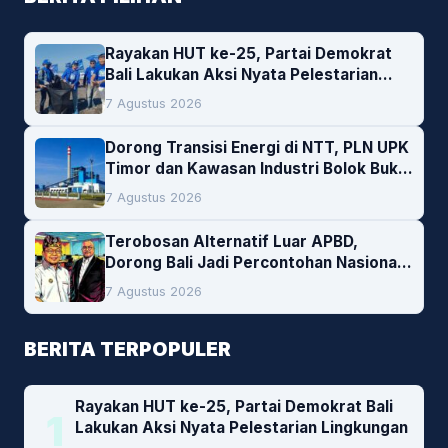
Rayakan HUT ke-25, Partai Demokrat
Bali Lakukan Aksi Nyata Pelestarian
Lingkungan
7 Agustus 2026
Dorong Transisi Energi di NTT, PLN UPK
Timor dan Kawasan Industri Bolok Buka
Peluang Investasi Woodchip untuk
7 Agustus 2026
Cofiring PLTU Bolok
Terobosan Alternatif Luar APBD,
Dorong Bali Jadi Percontohan Nasional
Pembiayaan Daerah
7 Agustus 2026
BERITA TERPOPULER
Rayakan HUT ke-25, Partai Demokrat Bali
1
Lakukan Aksi Nyata Pelestarian Lingkungan