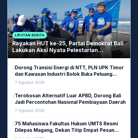
LIPUTAN BERITA
Rayakan HUT ke-25, Partai Demokrat Bali
Lakukan Aksi Nyata Pelestarian
Lingkungan
Dorong Transisi Energi di NTT, PLN UPK Timor
dan Kawasan Industri Bolok Buka Peluang
Investasi Woodchip untuk Cofiring PLTU Bolok
7 Agustus 2026
Terobosan Alternatif Luar APBD, Dorong Bali
Jadi Percontohan Nasional Pembiayaan Daerah
7 Agustus 2026
75 Mahasiswa Fakultas Hukum UMTS Resmi
Dilepas Magang, Dekan Titip Empat Pesan
Penting