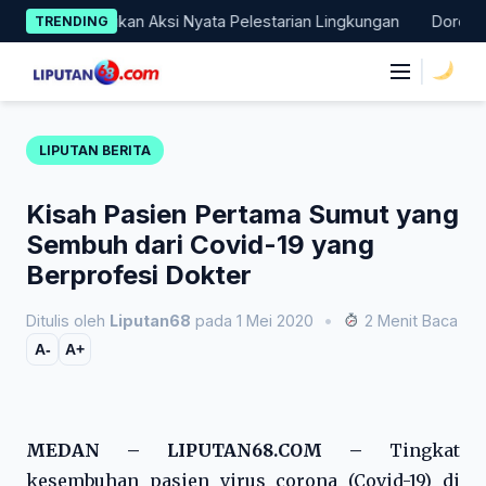
Skip
ali Lakukan Aksi Nyata Pelestarian Lingkungan
Dorong Transis
TRENDING
to
content
|
LIPUTAN BERITA
Kisah Pasien Pertama Sumut yang
Sembuh dari Covid-19 yang
Berprofesi Dokter
Ditulis oleh
Liputan68
pada 1 Mei 2020
•
2 Menit Baca
A-
A+
MEDAN – LIPUTAN68.COM –
Tingkat
kesembuhan pasien virus corona (Covid-19) di