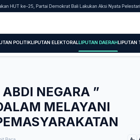
T ke-25, Partai Demokrat Bali Lakukan Aksi Nyata Pelestarian Li
PUTAN POLITIK
LIPUTAN ELEKTORAL
LIPUTAN DAERAH
LIPUTAN
ABDI NEGARA ”
DALAM MELAYANI
PEMASYARAKATAN
it Baca
A-