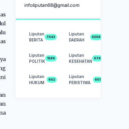
infoliputan68@gmail.com
as
dul
lu
Liputan
Liputan
7443
5058
BERITA
DAERAH
pas
Liputan
Liputan
ya
1586
674
POLITIK
KESEHATAN
ng
ni
Liputan
Liputan
662
651
HUKUM
PERISTIWA
an
dan
ana