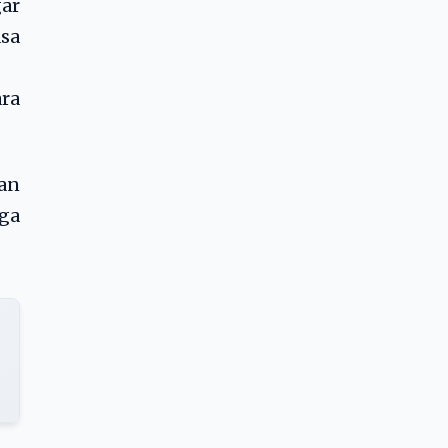
ar
asa
ra
an
ga