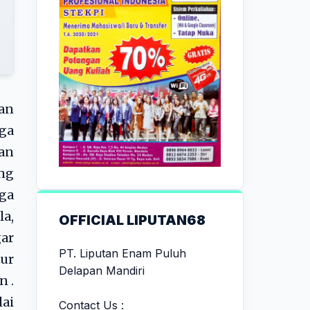
an
ga
an
ang
ga
a,
OFFICIAL LIPUTAN68
ar
PT. Liputan Enam Puluh
ur
Delapan Mandiri
n .
lai
Contact Us :