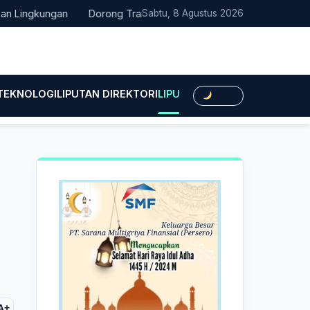
ngkungan
Dorong Transisi Energi di NTT, PLN UPK Timor dan Ka
Sabtu, 8 Agustus 2026
 TEKNOLOGI
LIPUTAN DIREKTORI
LIPUTAN HUKUM
LIPUTAN BIS
Dark
A+