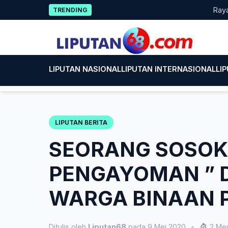
Skip
Rayakan HU
TRENDING
to
content
LIPUTAN NASIONAL
LIPUTAN INTERNASIONAL
LI
LIPUTAN BERITA
SEORANG SOSOK 
PENGAYOMAN ” 
WARGA BINAAN 
Ditulis oleh
Liputan68
pada 9 Mei 2020
•
2 Men