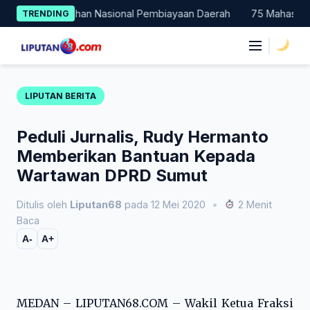
Skip
adi Percontohan Nasional Pembiayaan Daerah
75 Mahasiswa Fak
TRENDING
to
content
|
LIPUTAN BERITA
Peduli Jurnalis, Rudy Hermanto
Memberikan Bantuan Kepada
Wartawan DPRD Sumut
Ditulis oleh
Liputan68
pada 12 Mei 2020
•
2 Menit
Baca
A-
A+
MEDAN – LIPUTAN68.COM – Wakil Ketua Fraksi