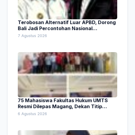
Terobosan Alternatif Luar APBD, Dorong
Bali Jadi Percontohan Nasional
Pembiayaan Daerah
7 Agustus 2026
75 Mahasiswa Fakultas Hukum UMTS
Resmi Dilepas Magang, Dekan Titip
Empat Pesan Penting
6 Agustus 2026