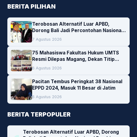
BERITA PILIHAN
Terobosan Alternatif Luar APBD,
Dorong Bali Jadi Percontohan Nasional
Pembiayaan Daerah
7 Agustus 2026
75 Mahasiswa Fakultas Hukum UMTS
Resmi Dilepas Magang, Dekan Titip
Empat Pesan Penting
6 Agustus 2026
Pacitan Tembus Peringkat 38 Nasional
EPPD 2024, Masuk 11 Besar di Jatim
6 Agustus 2026
BERITA TERPOPULER
Terobosan Alternatif Luar APBD, Dorong