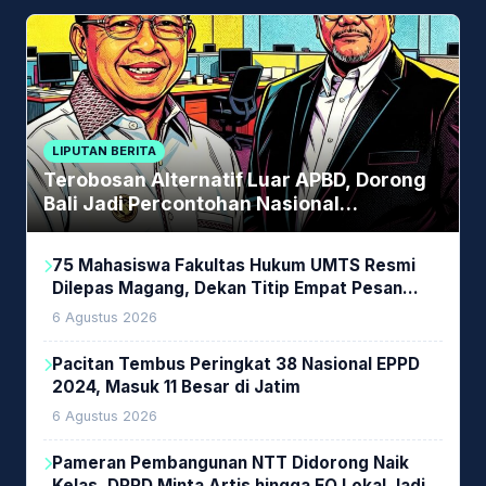
LIPUTAN BERITA
Terobosan Alternatif Luar APBD, Dorong
Bali Jadi Percontohan Nasional
Pembiayaan Daerah
75 Mahasiswa Fakultas Hukum UMTS Resmi
Dilepas Magang, Dekan Titip Empat Pesan
Penting
6 Agustus 2026
Pacitan Tembus Peringkat 38 Nasional EPPD
2024, Masuk 11 Besar di Jatim
6 Agustus 2026
Pameran Pembangunan NTT Didorong Naik
Kelas, DPRD Minta Artis hingga EO Lokal Jadi