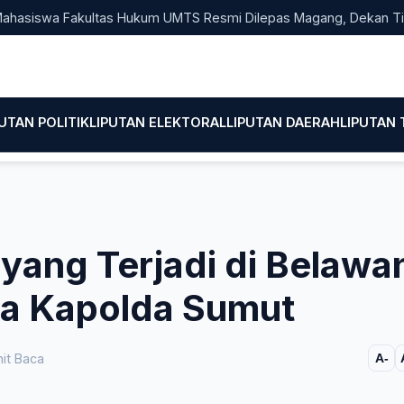
wa Fakultas Hukum UMTS Resmi Dilepas Magang, Dekan Titip Emp
PUTAN POLITIK
LIPUTAN ELEKTORAL
LIPUTAN DAERAH
LIPUTAN
 yang Terjadi di Belawa
ata Kapolda Sumut
it Baca
A-