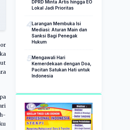
DPRD Minta Artis hingga EO
Lokal Jadi Prioritas
Larangan Membuka Isi
Mediasi: Aturan Main dan
Sanksi Bagi Penegak
Hukum
tor
ka
Mengawali Hari
mut
Kemerdekaan dengan Doa,
Pacitan Satukan Hati untuk
ara
Indonesia
pa
ari
ah-
aku