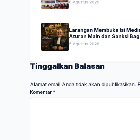
Dekan Titip Empat Pesan
6 Agustus 2026
Penting
Larangan Membuka Isi Media
Aturan Main dan Sanksi Bag
Penegak Hukum
5 Agustus 2026
Tinggalkan Balasan
Alamat email Anda tidak akan dipublikasikan.
R
Komentar
*