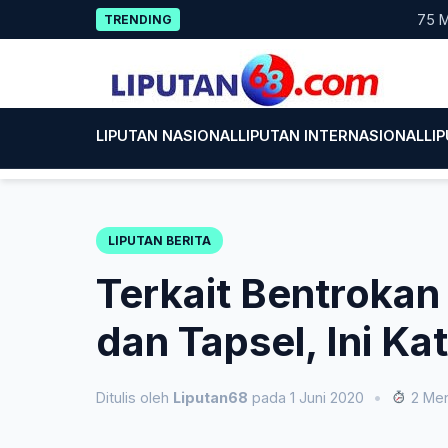
Skip
75 Mahasis
TRENDING
to
content
LIPUTAN NASIONAL
LIPUTAN INTERNASIONAL
LI
LIPUTAN BERITA
Terkait Bentrokan
dan Tapsel, Ini K
Ditulis oleh
Liputan68
pada 1 Juni 2020
•
2 Men