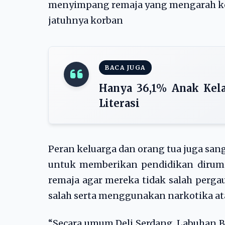
menyimpang remaja yang mengarah ke
jatuhnya korban
BACA JUGA
Hanya 36,1% Anak Kela
Literasi
Peran keluarga dan orang tua juga sa
untuk memberikan pendidikan dirum
remaja agar mereka tidak salah per
salah serta menggunakan narkotika a
“Secara umum Deli Serdang, Labuhan B