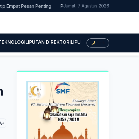
at Pesan Penting
Pacitan Tembus Peringkat 38 Nasional EPPD 
Jumat, 7 Agustus 2026
 TEKNOLOGI
LIPUTAN DIREKTORI
LIPUTAN HUKUM
LIPUTAN BIS
Dark
n
A+