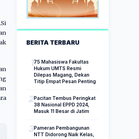
Si
tan
BERITA TERBARU
nak
75 Mahasiswa Fakultas
Hukum UMTS Resmi
an
Dilepas Magang, Dekan
ng
Titip Empat Pesan Penting
pan
ara
Pacitan Tembus Peringkat
38 Nasional EPPD 2024,
Masuk 11 Besar di Jatim
Pameran Pembangunan
NTT Didorong Naik Kelas,