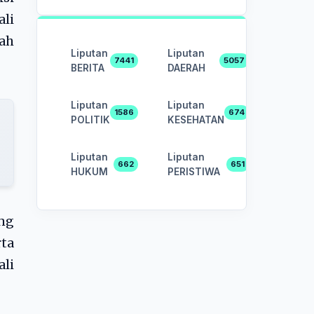
li
gah
Liputan
Liputan
7441
5057
BERITA
DAERAH
Liputan
Liputan
1586
674
POLITIK
KESEHATAN
Liputan
Liputan
662
651
HUKUM
PERISTIWA
ng
ta
li