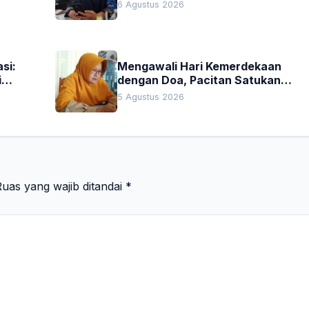
Besar di Jatim
6 Agustus 2026
si:
Mengawali Hari Kemerdekaan
i
dengan Doa, Pacitan Satukan
Hati untuk Indonesia
5 Agustus 2026
uas yang wajib ditandai
*