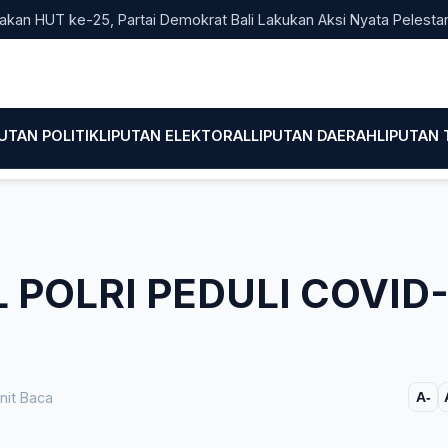
T ke-25, Partai Demokrat Bali Lakukan Aksi Nyata Pelestarian Li
PUTAN POLITIK
LIPUTAN ELEKTORAL
LIPUTAN DAERAH
LIPUTAN
 POLRI PEDULI COVID
nit Baca
A-