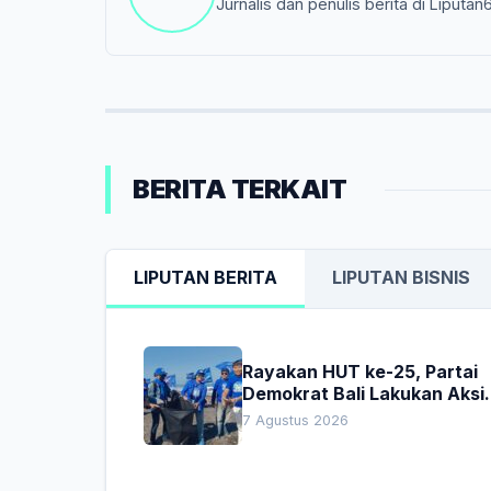
Jurnalis dan penulis berita di Liputan
BERITA TERKAIT
LIPUTAN BERITA
LIPUTAN BISNIS
Rayakan HUT ke-25, Partai
Demokrat Bali Lakukan Aksi
Nyata Pelestarian Lingkung
7 Agustus 2026