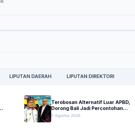
68.
LIPUTAN DAERAH
LIPUTAN DIREKTORI
Terobosan Alternatif Luar APBD,
Dorong Bali Jadi Percontohan
an
Nasional Pembiayaan Daerah
7 Agustus 2026