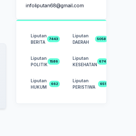
infoliputan68@gmail.com
Liputan
Liputan
7443
5058
BERITA
DAERAH
Liputan
Liputan
1586
674
POLITIK
KESEHATAN
Liputan
Liputan
662
651
HUKUM
PERISTIWA