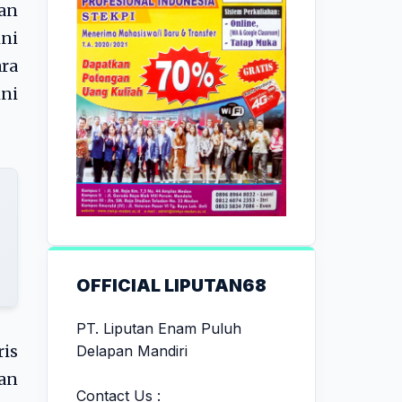
uan
ini
ara
ini
OFFICIAL LIPUTAN68
PT. Liputan Enam Puluh
Delapan Mandiri
ris
dan
Contact Us :