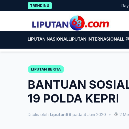
Skip
Rayakan HU
TRENDING
to
content
LIPUTAN NASIONAL
LIPUTAN INTERNASIONAL
LI
LIPUTAN BERITA
BANTUAN SOSIAL
19 POLDA KEPRI
Ditulis oleh
Liputan68
pada 4 Juni 2020
•
2 Me