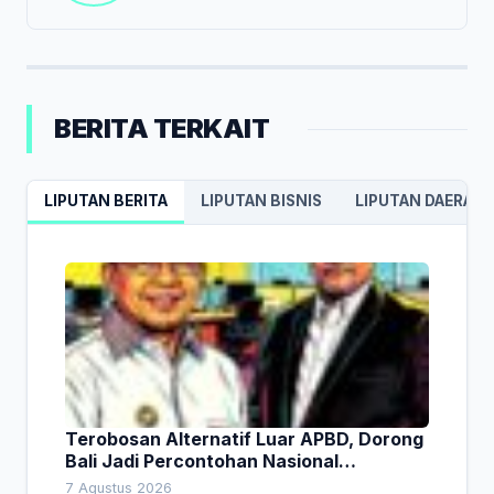
BERITA TERKAIT
LIPUTAN BERITA
LIPUTAN BISNIS
LIPUTAN DAERAH
Terobosan Alternatif Luar APBD, Dorong
Bali Jadi Percontohan Nasional
Pembiayaan Daerah
7 Agustus 2026