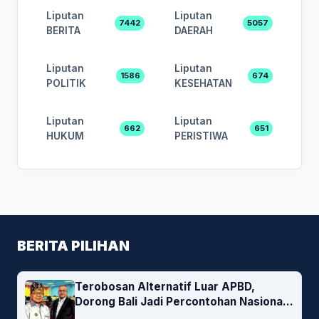
Liputan
Liputan
7442
5057
BERITA
DAERAH
Liputan
Liputan
1586
674
POLITIK
KESEHATAN
Liputan
Liputan
662
651
HUKUM
PERISTIWA
BERITA PILIHAN
Terobosan Alternatif Luar APBD,
Dorong Bali Jadi Percontohan Nasional
Pembiayaan Daerah