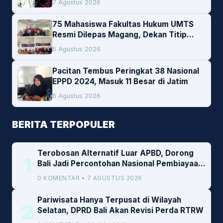
7 Agustus 2026
75 Mahasiswa Fakultas Hukum UMTS
Resmi Dilepas Magang, Dekan Titip
Empat Pesan Penting
6 Agustus 2026
Pacitan Tembus Peringkat 38 Nasional
EPPD 2024, Masuk 11 Besar di Jatim
6 Agustus 2026
BERITA TERPOPULER
Terobosan Alternatif Luar APBD, Dorong
1
Bali Jadi Percontohan Nasional Pembiayaan
Daerah
0 KOMENTAR • 7 AGUSTUS 2026
Pariwisata Hanya Terpusat di Wilayah
2
Selatan, DPRD Bali Akan Revisi Perda RTRW