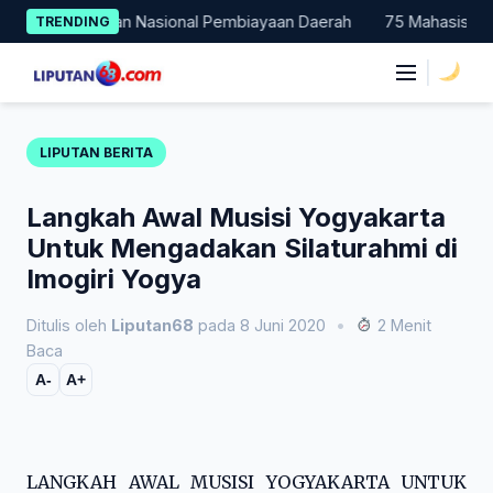
Skip
 Percontohan Nasional Pembiayaan Daerah
75 Mahasiswa Fakult
TRENDING
to
content
|
LIPUTAN BERITA
Langkah Awal Musisi Yogyakarta
Untuk Mengadakan Silaturahmi di
Imogiri Yogya
Ditulis oleh
Liputan68
pada 8 Juni 2020
•
2 Menit
Baca
A-
A+
LANGKAH AWAL MUSISI YOGYAKARTA UNTUK