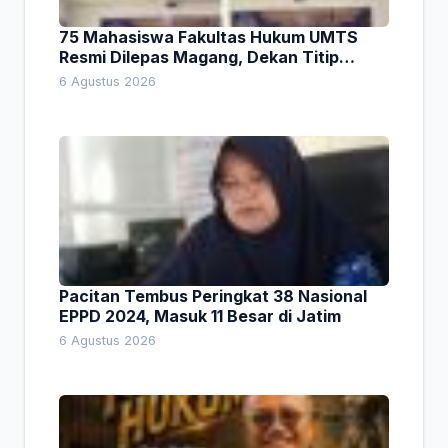
75 Mahasiswa Fakultas Hukum UMTS
Resmi Dilepas Magang, Dekan Titip
Empat Pesan Penting
6 Agustus 2026
Pacitan Tembus Peringkat 38 Nasional
EPPD 2024, Masuk 11 Besar di Jatim
6 Agustus 2026