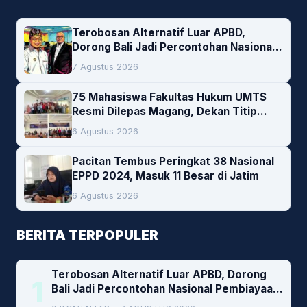
Terobosan Alternatif Luar APBD,
Dorong Bali Jadi Percontohan Nasional
Pembiayaan Daerah
7 Agustus 2026
75 Mahasiswa Fakultas Hukum UMTS
Resmi Dilepas Magang, Dekan Titip
Empat Pesan Penting
6 Agustus 2026
Pacitan Tembus Peringkat 38 Nasional
EPPD 2024, Masuk 11 Besar di Jatim
6 Agustus 2026
BERITA TERPOPULER
Terobosan Alternatif Luar APBD, Dorong
1
Bali Jadi Percontohan Nasional Pembiayaan
Daerah