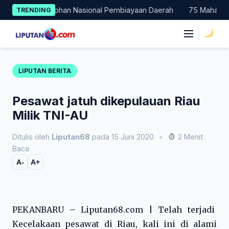
Skip
Jadi Percontohan Nasional Pembiayaan Daerah
75 Mahasiswa Fa
TRENDING
to
content
|
LIPUTAN BERITA
Pesawat jatuh dikepulauan Riau
Milik TNI-AU
Ditulis oleh
Liputan68
pada 15 Juni 2020
•
2 Menit
Baca
A-
A+
PEKANBARU – Liputan68.com | Telah terjadi
Kecelakaan pesawat di Riau, kali ini di alami