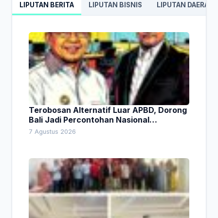
LIPUTAN BERITA
LIPUTAN BISNIS
LIPUTAN DAERAH
Terobosan Alternatif Luar APBD, Dorong
Bali Jadi Percontohan Nasional
Pembiayaan Daerah
7 Agustus 2026