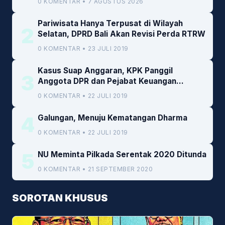
0 KOMENTAR • 7 AGUSTUS 2026
Pariwisata Hanya Terpusat di Wilayah
2
Selatan, DPRD Bali Akan Revisi Perda RTRW
0 KOMENTAR • 23 JULI 2019
Kasus Suap Anggaran, KPK Panggil
3
Anggota DPR dan Pejabat Keuangan
Kemenkeu
0 KOMENTAR • 22 JULI 2019
4
Galungan, Menuju Kematangan Dharma
0 KOMENTAR • 22 JULI 2019
5
NU Meminta Pilkada Serentak 2020 Ditunda
0 KOMENTAR • 21 SEPTEMBER 2020
SOROTAN KHUSUS