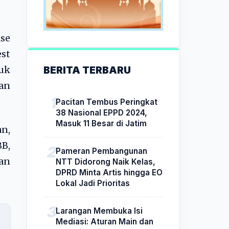
ase
est
BERITA TERBARU
tuk
ran
Pacitan Tembus Peringkat
38 Nasional EPPD 2024,
Masuk 11 Besar di Jatim
an,
BB,
Pameran Pembangunan
kan
NTT Didorong Naik Kelas,
DPRD Minta Artis hingga EO
Lokal Jadi Prioritas
Larangan Membuka Isi
Mediasi: Aturan Main dan