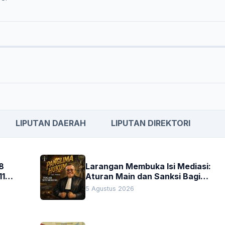
LIPUTAN DAERAH
LIPUTAN DIREKTORI
8
Larangan Membuka Isi Mediasi:
11
Aturan Main dan Sanksi Bagi
Penegak Hukum
5 Agustus 2026