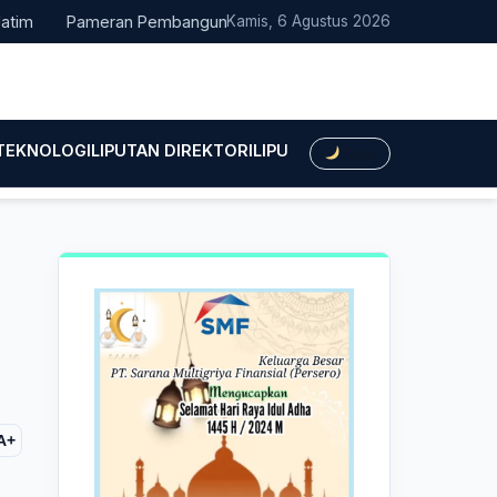
Pameran Pembangunan NTT Didorong Naik Kelas, DPRD Minta Arti
Kamis, 6 Agustus 2026
 TEKNOLOGI
LIPUTAN DIREKTORI
LIPUTAN HUKUM
LIPUTAN BIS
Dark
A+