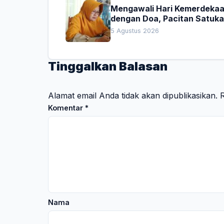
Mengawali Hari Kemerdeka
dengan Doa, Pacitan Satuk
Hati untuk Indonesia
5 Agustus 2026
Tinggalkan Balasan
Alamat email Anda tidak akan dipublikasikan.
R
Komentar
*
Nama