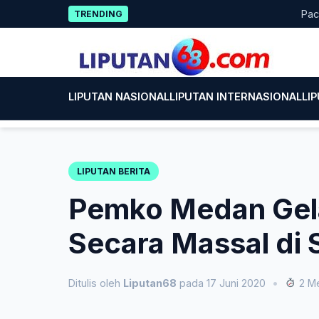
Skip
Pacitan T
TRENDING
to
content
LIPUTAN NASIONAL
LIPUTAN INTERNASIONAL
LI
LIPUTAN BERITA
Pemko Medan Gela
Secara Massal di S
Ditulis oleh
Liputan68
pada 17 Juni 2020
•
2 Me