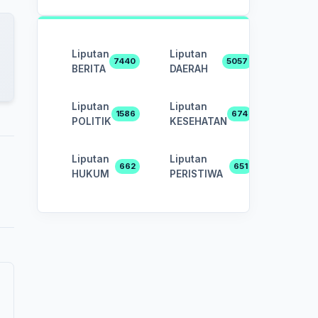
Liputan
Liputan
7440
5057
BERITA
DAERAH
Liputan
Liputan
1586
674
POLITIK
KESEHATAN
Liputan
Liputan
662
651
HUKUM
PERISTIWA