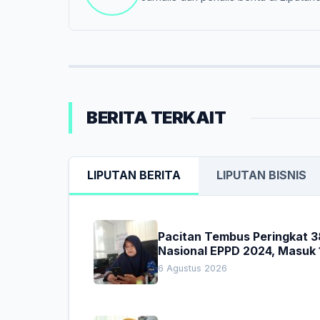
BERITA TERKAIT
LIPUTAN BERITA
LIPUTAN BISNIS
Pacitan Tembus Peringkat 3
Nasional EPPD 2024, Masuk 
Besar di Jatim
6 Agustus 2026