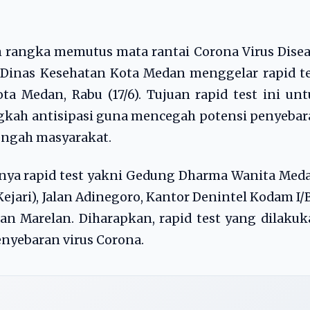
 rangka memutus mata rantai Corona Virus Dise
 Dinas Kesehatan Kota Medan menggelar rapid t
ota Medan, Rabu (17/6). Tujuan rapid test ini un
gkah antisipasi guna mencegah potensi penyeba
engah masyarakat.
arnya rapid test yakni Gedung Dharma Wanita Med
ejari), Jalan Adinegoro, Kantor Denintel Kodam I/
alan Marelan. Diharapkan, rapid test yang dilaku
nyebaran virus Corona.