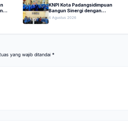
an
KNPI Kota Padangsidimpuan
an
Bangun Sinergi dengan
Pengadilan Negeri dan DPRD
4 Agustus 2026
uas yang wajib ditandai
*