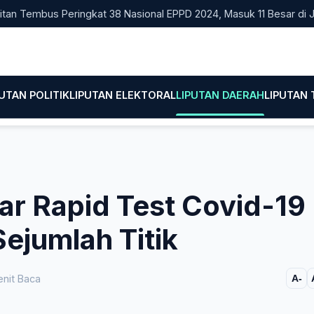
embus Peringkat 38 Nasional EPPD 2024, Masuk 11 Besar di Jatim
PUTAN POLITIK
LIPUTAN ELEKTORAL
LIPUTAN DAERAH
LIPUTAN
r Rapid Test Covid-19
ejumlah Titik
nit Baca
A-