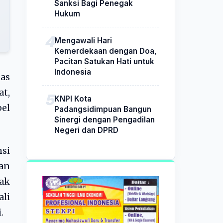
Sanksi Bagi Penegak
Hukum
Mengawali Hari
Kemerdekaan dengan Doa,
Pacitan Satukan Hati untuk
Indonesia
as
t,
KNPI Kota
pel
Padangsidimpuan Bangun
Sinergi dengan Pengadilan
Negeri dan DPRD
si
kan
dak
ali
.