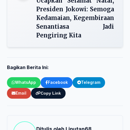
Ucapkan Selamat Natal,
Presiden Jokowi: Semoga
Kedamaian, Kegembiraan
Senantiasa Jadi
Pengiring Kita
Bagikan Berita Ini:
WhatsApp
Facebook
Telegram
Email
Copy Link
Ditulis oleh
Liputan68