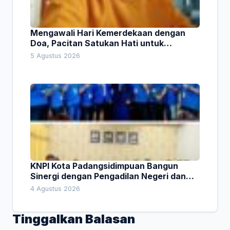
Mengawali Hari Kemerdekaan dengan
Doa, Pacitan Satukan Hati untuk
Indonesia
5 Agustus 2026
KNPI Kota Padangsidimpuan Bangun
Sinergi dengan Pengadilan Negeri dan
DPRD
4 Agustus 2026
Tinggalkan Balasan