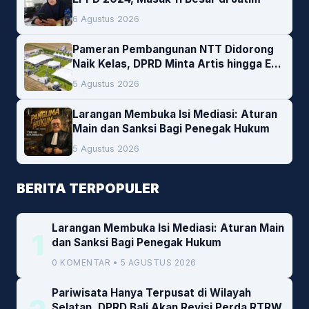
6 Agustus 2026
Pameran Pembangunan NTT Didorong
Naik Kelas, DPRD Minta Artis hingga EO
Lokal Jadi Prioritas
5 Agustus 2026
Larangan Membuka Isi Mediasi: Aturan
Main dan Sanksi Bagi Penegak Hukum
5 Agustus 2026
BERITA TERPOPULER
Larangan Membuka Isi Mediasi: Aturan Main
1
dan Sanksi Bagi Penegak Hukum
0 KOMENTAR • 5 AGUSTUS 2026
Pariwisata Hanya Terpusat di Wilayah
Selatan, DPRD Bali Akan Revisi Perda RTRW