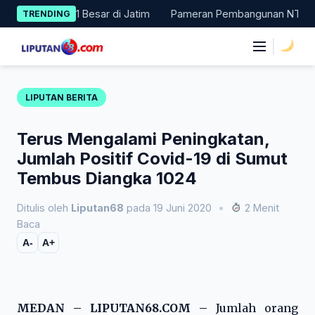
Skip
 Masuk 11 Besar di Jatim
Pameran Pembangunan NTT Didorong N
TRENDING
to
content
|
LIPUTAN BERITA
Terus Mengalami Peningkatan,
Jumlah Positif Covid-19 di Sumut
Tembus Diangka 1024
Ditulis oleh
Liputan68
pada 19 Juni 2020
•
2 Menit
Baca
A-
A+
MEDAN – LIPUTAN68.COM –
Jumlah orang