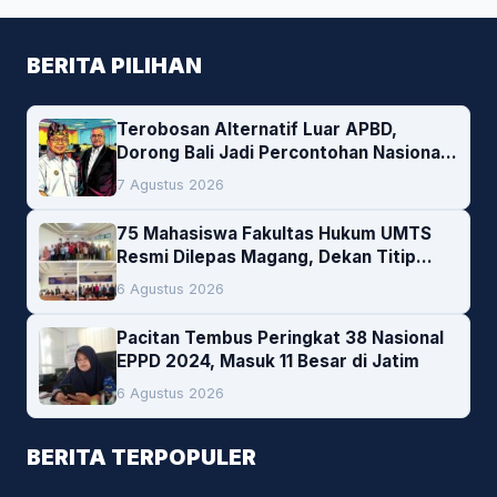
BERITA PILIHAN
Terobosan Alternatif Luar APBD,
Dorong Bali Jadi Percontohan Nasional
Pembiayaan Daerah
7 Agustus 2026
75 Mahasiswa Fakultas Hukum UMTS
Resmi Dilepas Magang, Dekan Titip
Empat Pesan Penting
6 Agustus 2026
Pacitan Tembus Peringkat 38 Nasional
EPPD 2024, Masuk 11 Besar di Jatim
6 Agustus 2026
BERITA TERPOPULER