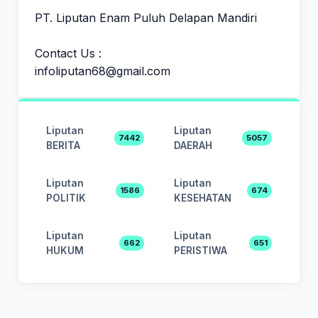
PT. Liputan Enam Puluh Delapan Mandiri
Contact Us :
infoliputan68@gmail.com
Liputan
Liputan
7442
5057
BERITA
DAERAH
Liputan
Liputan
1586
674
POLITIK
KESEHATAN
Liputan
Liputan
662
651
HUKUM
PERISTIWA