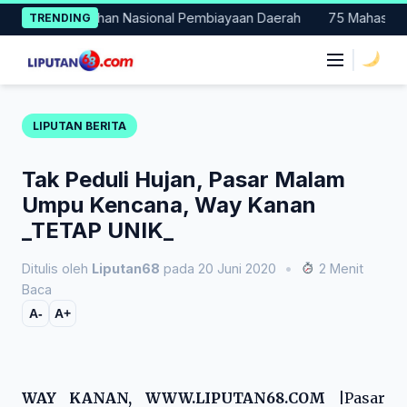
Skip
di Percontohan Nasional Pembiayaan Daerah
75 Mahasiswa Faku
TRENDING
to
content
|
LIPUTAN BERITA
Tak Peduli Hujan, Pasar Malam
Umpu Kencana, Way Kanan
_TETAP UNIK_
Ditulis oleh
Liputan68
pada 20 Juni 2020
•
2 Menit
Baca
A-
A+
WAY KANAN, WWW.LIPUTAN68.COM |
Pasar