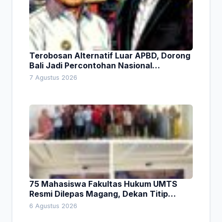
Terobosan Alternatif Luar APBD, Dorong
Bali Jadi Percontohan Nasional
Pembiayaan Daerah
7 Agustus 2026
75 Mahasiswa Fakultas Hukum UMTS
Resmi Dilepas Magang, Dekan Titip
Empat Pesan Penting
6 Agustus 2026