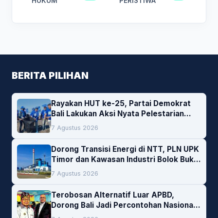
HUKUM
PERISTIWA
BERITA PILIHAN
Rayakan HUT ke-25, Partai Demokrat
Bali Lakukan Aksi Nyata Pelestarian
Lingkungan
7 Agustus 2026
Dorong Transisi Energi di NTT, PLN UPK
Timor dan Kawasan Industri Bolok Buka
Peluang Investasi Woodchip untuk
7 Agustus 2026
Cofiring PLTU Bolok
Terobosan Alternatif Luar APBD,
Dorong Bali Jadi Percontohan Nasional
Pembiayaan Daerah