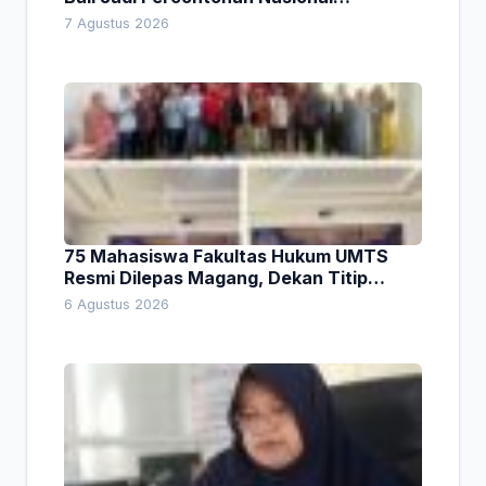
Pembiayaan Daerah
7 Agustus 2026
75 Mahasiswa Fakultas Hukum UMTS
Resmi Dilepas Magang, Dekan Titip
Empat Pesan Penting
6 Agustus 2026