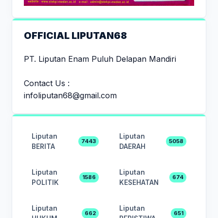
OFFICIAL LIPUTAN68
PT. Liputan Enam Puluh Delapan Mandiri
Contact Us :
infoliputan68@gmail.com
Liputan
Liputan
7443
5058
BERITA
DAERAH
Liputan
Liputan
1586
674
POLITIK
KESEHATAN
Liputan
Liputan
662
651