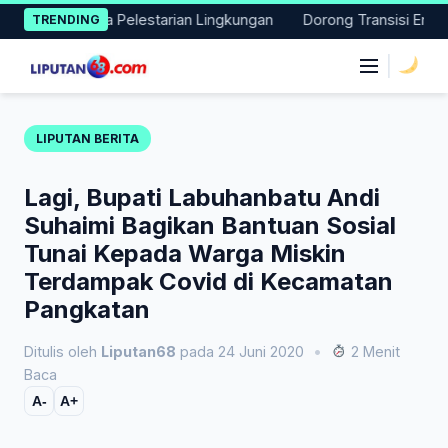
Skip
ksi Nyata Pelestarian Lingkungan
Dorong Transisi Energi di N
TRENDING
to
content
|
LIPUTAN BERITA
Lagi, Bupati Labuhanbatu Andi
Suhaimi Bagikan Bantuan Sosial
Tunai Kepada Warga Miskin
Terdampak Covid di Kecamatan
Pangkatan
Ditulis oleh
Liputan68
pada 24 Juni 2020
•
2 Menit
Baca
A-
A+