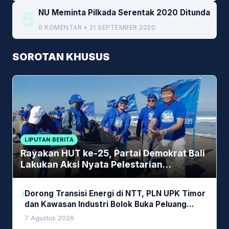
5
NU Meminta Pilkada Serentak 2020 Ditunda
0 KOMENTAR • 21 SEPTEMBER 2020
SOROTAN KHUSUS
LIPUTAN BERITA
Rayakan HUT ke-25, Partai Demokrat Bali
Lakukan Aksi Nyata Pelestarian
Lingkungan
Dorong Transisi Energi di NTT, PLN UPK Timor
dan Kawasan Industri Bolok Buka Peluang
Investasi Woodchip untuk Cofiring PLTU Bolok
7 Agustus 2026