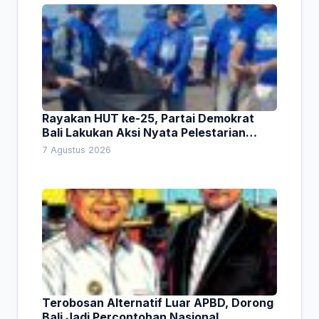
Rayakan HUT ke-25, Partai Demokrat
Bali Lakukan Aksi Nyata Pelestarian
Lingkungan
7 Agustus 2026
Terobosan Alternatif Luar APBD, Dorong
Bali Jadi Percontohan Nasional