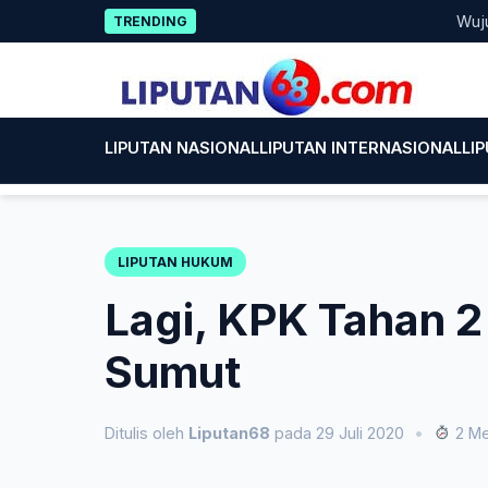
Skip
Wujud Kepe
TRENDING
to
content
LIPUTAN NASIONAL
LIPUTAN INTERNASIONAL
LI
LIPUTAN HUKUM
Lagi, KPK Tahan 
Sumut
Ditulis oleh
Liputan68
pada 29 Juli 2020
•
2 Me