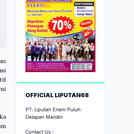
an
asi
tif
mi
OFFICIAL LIPUTAN68
PT. Liputan Enam Puluh
gka
Delapan Mandiri
gam
Contact Us :