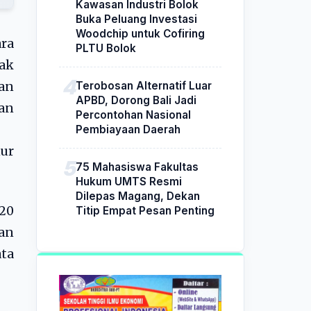
Kawasan Industri Bolok
Buka Peluang Investasi
Woodchip untuk Cofiring
ra
PLTU Bolok
yak
Terobosan Alternatif Luar
gan
APBD, Dorong Bali Jadi
kan
Percontohan Nasional
Pembiayaan Daerah
nur
75 Mahasiswa Fakultas
Hukum UMTS Resmi
Dilepas Magang, Dekan
020
Titip Empat Pesan Penting
an
ata