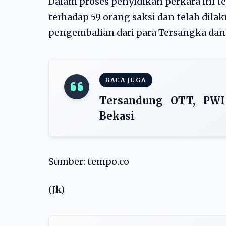
Dalam proses penyidikan perkara ini t
terhadap 59 orang saksi dan telah dil
pengembalian dari para Tersangka dan Sa
BACA JUGA
Tersandung OTT, PWI
Bekasi
Sumber: tempo.co
(Jk)