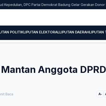
dulian, DPC Partai Demokrat Badung Gelar Gerakan Donor Darah
PUTAN POLITIK
LIPUTAN ELEKTORAL
LIPUTAN DAERAH
LIPUTAN
2 Mantan Anggota DPR
nit Baca
A-