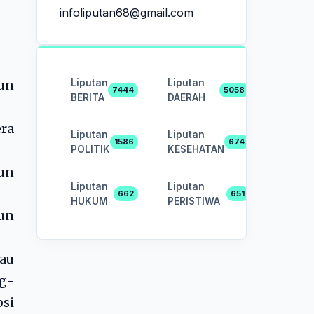
infoliputan68@gmail.com
Liputan
Liputan
un
7444
5058
BERITA
DAERAH
ra
Liputan
Liputan
1586
674
POLITIK
KESEHATAN
hun
Liputan
Liputan
662
651
HUKUM
PERISTIWA
hun
tau
ng-
si