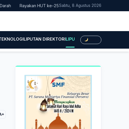
Rayakan HUT ke-25, Partai Demokrat Bali Lakukan Aksi Nyata P
Sabtu, 8 Agustus 2026
 TEKNOLOGI
LIPUTAN DIREKTORI
LIPUTAN HUKUM
LIPUTAN BIS
Dark
D
A+