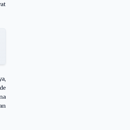
yat
a,
de
ana
gan