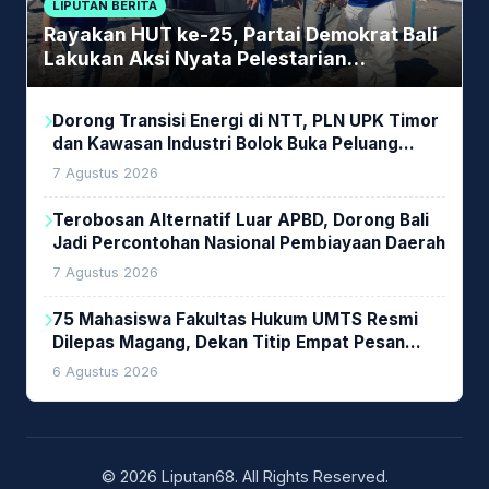
LIPUTAN BERITA
Rayakan HUT ke-25, Partai Demokrat Bali
Lakukan Aksi Nyata Pelestarian
Lingkungan
Dorong Transisi Energi di NTT, PLN UPK Timor
dan Kawasan Industri Bolok Buka Peluang
Investasi Woodchip untuk Cofiring PLTU Bolok
7 Agustus 2026
Terobosan Alternatif Luar APBD, Dorong Bali
Jadi Percontohan Nasional Pembiayaan Daerah
7 Agustus 2026
75 Mahasiswa Fakultas Hukum UMTS Resmi
Dilepas Magang, Dekan Titip Empat Pesan
Penting
6 Agustus 2026
© 2026 Liputan68. All Rights Reserved.