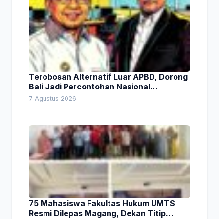
Terobosan Alternatif Luar APBD, Dorong
Bali Jadi Percontohan Nasional
Pembiayaan Daerah
7 Agustus 2026
75 Mahasiswa Fakultas Hukum UMTS
Resmi Dilepas Magang, Dekan Titip