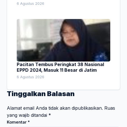
Empat Pesan Penting
6 Agustus 2026
Pacitan Tembus Peringkat 38 Nasional
EPPD 2024, Masuk 11 Besar di Jatim
6 Agustus 2026
Tinggalkan Balasan
Alamat email Anda tidak akan dipublikasikan.
Ruas
yang wajib ditandai
*
Komentar
*