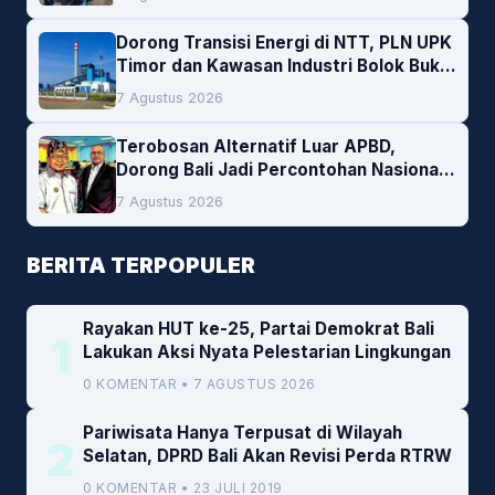
Dorong Transisi Energi di NTT, PLN UPK
Timor dan Kawasan Industri Bolok Buka
Peluang Investasi Woodchip untuk
7 Agustus 2026
Cofiring PLTU Bolok
Terobosan Alternatif Luar APBD,
Dorong Bali Jadi Percontohan Nasional
Pembiayaan Daerah
7 Agustus 2026
BERITA TERPOPULER
Rayakan HUT ke-25, Partai Demokrat Bali
1
Lakukan Aksi Nyata Pelestarian Lingkungan
0 KOMENTAR • 7 AGUSTUS 2026
Pariwisata Hanya Terpusat di Wilayah
2
Selatan, DPRD Bali Akan Revisi Perda RTRW
0 KOMENTAR • 23 JULI 2019