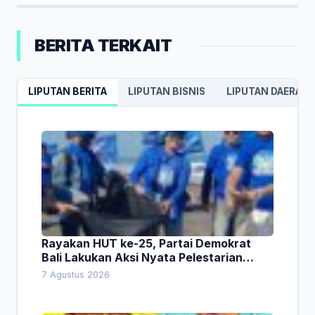
BERITA TERKAIT
LIPUTAN BERITA
LIPUTAN BISNIS
LIPUTAN DAERAH
Rayakan HUT ke-25, Partai Demokrat
Bali Lakukan Aksi Nyata Pelestarian
Lingkungan
7 Agustus 2026