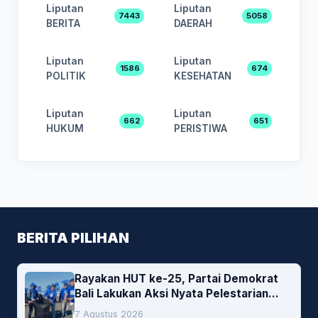
Liputan
Liputan
7443
5058
BERITA
DAERAH
Liputan
Liputan
1586
674
POLITIK
KESEHATAN
Liputan
Liputan
662
651
HUKUM
PERISTIWA
BERITA PILIHAN
Rayakan HUT ke-25, Partai Demokrat
Bali Lakukan Aksi Nyata Pelestarian
Lingkungan
7 Agustus 2026