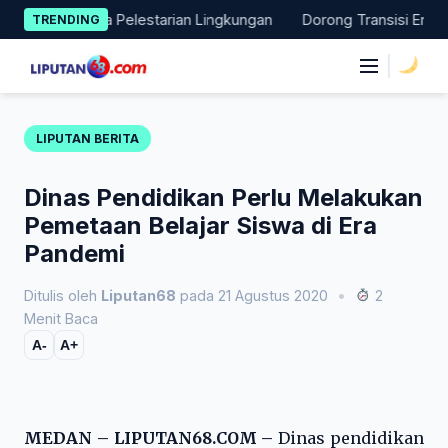
Skip
ksi Nyata Pelestarian Lingkungan
Dorong Transisi Energi di N
TRENDING
to
content
|
LIPUTAN BERITA
Dinas Pendidikan Perlu Melakukan
Pemetaan Belajar Siswa di Era
Pandemi
Ditulis oleh
Liputan68
pada 21 Agustus 2020
•
2
Menit Baca
A-
A+
MEDAN – LIPUTAN68.COM –
Dinas pendidikan