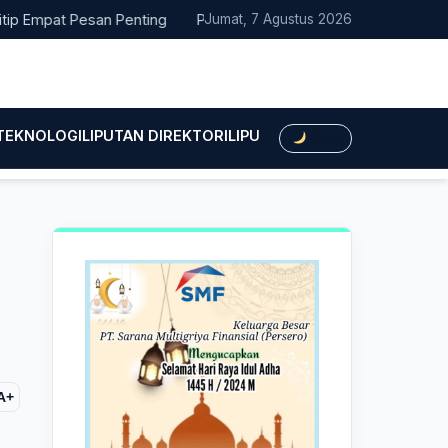
at Pesan Penting
Pacitan Tembus Peringkat 38 Nasional EPPD 
Jumat, 7 Agustus 2026
 TEKNOLOGI
LIPUTAN DIREKTORI
LIPUTAN HUKUM
LIPUTAN BIS
Dark
A+