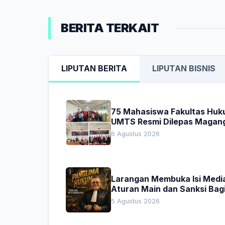
BERITA TERKAIT
LIPUTAN BERITA
LIPUTAN BISNIS
75 Mahasiswa Fakultas Hu
UMTS Resmi Dilepas Magan
Dekan Titip Empat Pesan
6 Agustus 2026
Penting
Larangan Membuka Isi Media
Aturan Main dan Sanksi Bag
Penegak Hukum
5 Agustus 2026