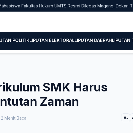
wa Fakultas Hukum UMTS Resmi Dilepas Magang, Dekan Titip Emp
PUTAN POLITIK
LIPUTAN ELEKTORAL
LIPUTAN DAERAH
LIPUTAN
urikulum SMK Harus
untutan Zaman
2 Menit Baca
A-