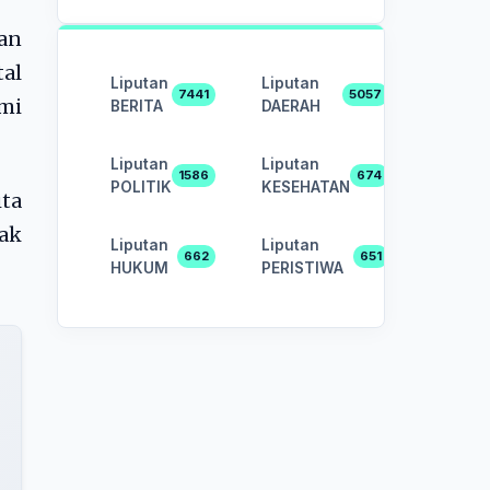
kan
tal
Liputan
Liputan
7441
5057
mi
BERITA
DAERAH
Liputan
Liputan
1586
674
POLITIK
KESEHATAN
ita
dak
Liputan
Liputan
662
651
HUKUM
PERISTIWA