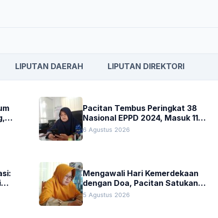
LIPUTAN DAERAH
LIPUTAN DIREKTORI
kum
Pacitan Tembus Peringkat 38
g,
Nasional EPPD 2024, Masuk 11
Besar di Jatim
6 Agustus 2026
si:
Mengawali Hari Kemerdekaan
i
dengan Doa, Pacitan Satukan
Hati untuk Indonesia
5 Agustus 2026