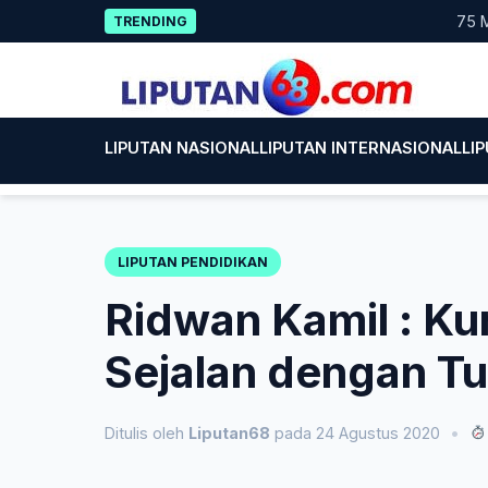
Skip
75 Mahasis
TRENDING
to
content
LIPUTAN NASIONAL
LIPUTAN INTERNASIONAL
LI
LIPUTAN PENDIDIKAN
Ridwan Kamil : K
Sejalan dengan T
Ditulis oleh
Liputan68
pada 24 Agustus 2020
•