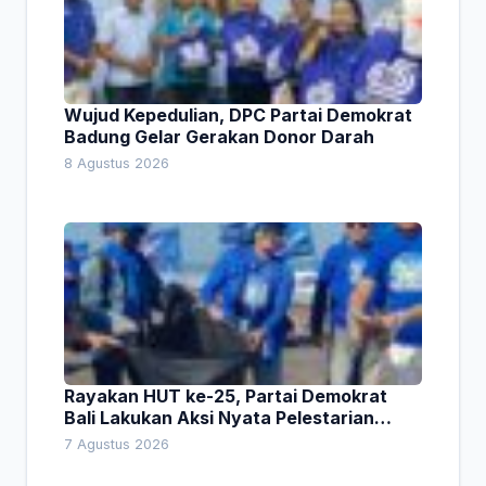
Wujud Kepedulian, DPC Partai Demokrat
Badung Gelar Gerakan Donor Darah
8 Agustus 2026
Rayakan HUT ke-25, Partai Demokrat
Bali Lakukan Aksi Nyata Pelestarian
Lingkungan
7 Agustus 2026