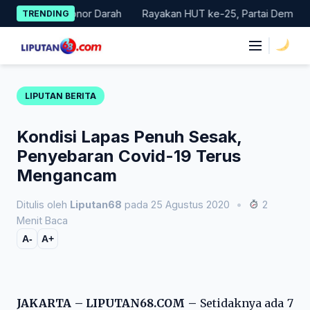
Skip
akan Donor Darah
Rayakan HUT ke-25, Partai Demokrat Bali La
TRENDING
to
content
|
LIPUTAN BERITA
Kondisi Lapas Penuh Sesak,
Penyebaran Covid-19 Terus
Mengancam
Ditulis oleh
Liputan68
pada 25 Agustus 2020
•
2
Menit Baca
A-
A+
JAKARTA – LIPUTAN68.COM –
Setidaknya ada 7