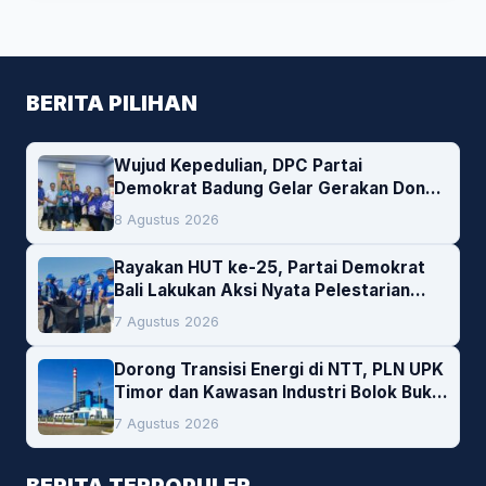
BERITA PILIHAN
Wujud Kepedulian, DPC Partai
Demokrat Badung Gelar Gerakan Donor
Darah
8 Agustus 2026
Rayakan HUT ke-25, Partai Demokrat
Bali Lakukan Aksi Nyata Pelestarian
Lingkungan
7 Agustus 2026
Dorong Transisi Energi di NTT, PLN UPK
Timor dan Kawasan Industri Bolok Buka
Peluang Investasi Woodchip untuk
7 Agustus 2026
Cofiring PLTU Bolok
BERITA TERPOPULER