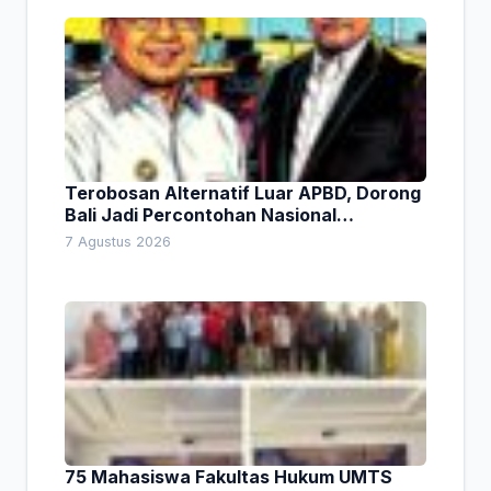
Terobosan Alternatif Luar APBD, Dorong
Bali Jadi Percontohan Nasional
Pembiayaan Daerah
7 Agustus 2026
75 Mahasiswa Fakultas Hukum UMTS