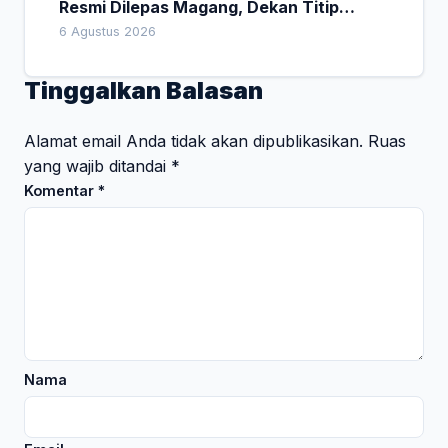
Resmi Dilepas Magang, Dekan Titip
Empat Pesan Penting
6 Agustus 2026
Tinggalkan Balasan
Alamat email Anda tidak akan dipublikasikan.
Ruas
yang wajib ditandai
*
Komentar
*
Nama