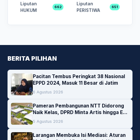
Liputan
Liputan
662
651
HUKUM
PERISTIWA
BERITA PILIHAN
Pacitan Tembus Peringkat 38 Nasional
EPPD 2024, Masuk 11 Besar di Jatim
6 Agustus 2026
Pameran Pembangunan NTT Didorong
Naik Kelas, DPRD Minta Artis hingga EO
Lokal Jadi Prioritas
5 Agustus 2026
Larangan Membuka Isi Mediasi: Aturan