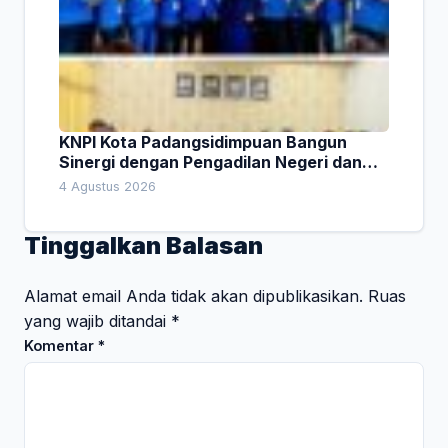
KNPI Kota Padangsidimpuan Bangun
Sinergi dengan Pengadilan Negeri dan
DPRD
4 Agustus 2026
Tinggalkan Balasan
Alamat email Anda tidak akan dipublikasikan.
Ruas
yang wajib ditandai
*
Komentar
*