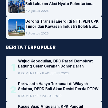
Bali Lakukan Aksi Nyata Pelestarian
Lingkungan
7 Agustus 2026
Dorong Transisi Energi di NTT, PLN UPK
Timor dan Kawasan Industri Bolok Buka
Peluang Investasi Woodchip untuk
7 Agustus 2026
Cofiring PLTU Bolok
BERITA TERPOPULER
Wujud Kepedulian, DPC Partai Demokrat
1
Badung Gelar Gerakan Donor Darah
0 KOMENTAR • 8 AGUSTUS 2026
Pariwisata Hanya Terpusat di Wilayah
2
Selatan, DPRD Bali Akan Revisi Perda RTRW
0 KOMENTAR • 23 JULI 2019
Kasus Suap Anggaran, KPK Panggil