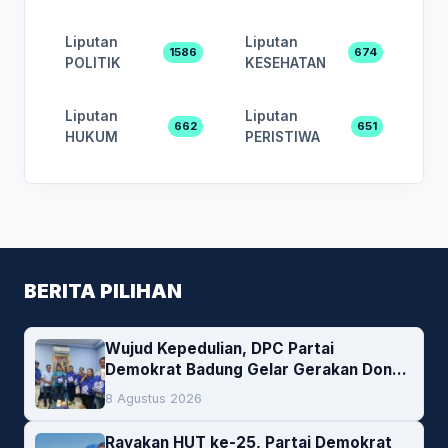
Liputan
Liputan
1586
674
POLITIK
KESEHATAN
Liputan
Liputan
662
651
HUKUM
PERISTIWA
BERITA PILIHAN
Wujud Kepedulian, DPC Partai
Demokrat Badung Gelar Gerakan Donor
Darah
8 Agustus 2026
Rayakan HUT ke-25, Partai Demokrat