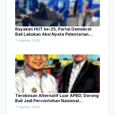
Rayakan HUT ke-25, Partai Demokrat
Bali Lakukan Aksi Nyata Pelestarian
Lingkungan
7 Agustus 2026
Terobosan Alternatif Luar APBD, Dorong
Bali Jadi Percontohan Nasional
Pembiayaan Daerah
7 Agustus 2026