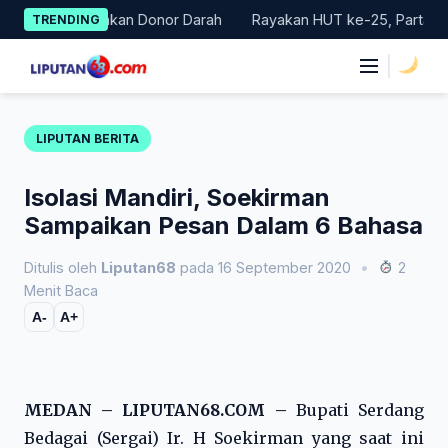
Skip
Gelar Gerakan Donor Darah
Rayakan HUT ke-25, Partai Demokra
TRENDING
to
content
|
LIPUTAN BERITA
Isolasi Mandiri, Soekirman
Sampaikan Pesan Dalam 6 Bahasa
Ditulis oleh
Liputan68
pada 16 September 2020
•
2
Menit Baca
A-
A+
MEDAN – LIPUTAN68.COM –
Bupati Serdang
Bedagai (Sergai) Ir. H Soekirman yang saat ini