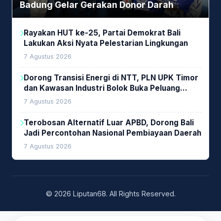
Badung Gelar Gerakan Donor Darah
Rayakan HUT ke-25, Partai Demokrat Bali
Lakukan Aksi Nyata Pelestarian Lingkungan
7 Agustus 2026
Dorong Transisi Energi di NTT, PLN UPK Timor
dan Kawasan Industri Bolok Buka Peluang
Investasi Woodchip untuk Cofiring PLTU Bolok
7 Agustus 2026
Terobosan Alternatif Luar APBD, Dorong Bali
Jadi Percontohan Nasional Pembiayaan Daerah
7 Agustus 2026
© 2026 Liputan68. All Rights Reserved.